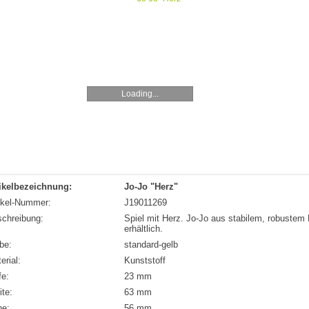
Loading...
ikelbezeichnung:
Jo-Jo "Herz"
ikel-Nummer:
J19011269
chreibung:
Spiel mit Herz. Jo-Jo aus stabilem, robustem 
erhältlich.
be:
standard-gelb
erial:
Kunststoff
fe:
23 mm
ite:
63 mm
he:
56 mm