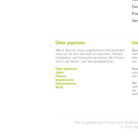
Gew
Pre
Ver
Über jopremo
Un
Alle in diesem Shop angebotenen Werbeartikel
Ber
sind nur für den Verkauf an Industrie, Handel,
Ver
Handwerk und Gewerbe bestimmt. Alle Preise
Werb
sind zzgl. MwSt. und Versandgebühren.
auf,
Über jopremo
Son
Jobs
aus
Presse
wir 
Impressum
Sie
Datenschutz
ste
AGB
der
Ver
Die angebotenen Preise sind Nettoprei
© 2011 jo