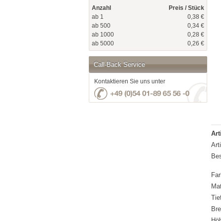
Anzahl
Preis / Stück
ab 1
0,38 €
ab 500
0,34 €
ab 1000
0,28 €
ab 5000
0,26 €
Call-Back Service
Kontaktieren Sie uns unter
Art
Art
Bes
Far
Mat
Tie
Bre
Hö