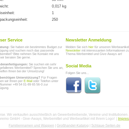
icht:
0,017 kg
iseinheit:
1
packungseinheit:
250
ser Service
Newsletter Anmeldung
atung:
Sie haben ein bestimmtes Budget zur
Melden Sie sich
hier
für unseren Werbeartikel
fügung und suchen noch das passende
Newsletter
mit interessanten Informationen 
emittel? Bitte nehmen Sie Kontakt mit uns
Thema Werbemittel und Give-Aways an!
 wir beraten Sie gerne.
deranfertigungen:
Sie suchen ein sehr
Social Media
gefallenes Werbemittel? Sprechen Sie uns an,
helfen Ihnen bei der Umsetzung!
Folgen Sie uns...
 benötigen Unterstützung?
Für Fragen
hen wir Ihnen per
E-Mail
oder Telefon unter
 Nummer +49 54 01-89 65 56-0 zur
fügung.
se. Wir verkaufen ausschließlich an Gewerbetreibende, Vereine und Institutionen
premo GmbH - Give-Aways, Werbemittel und Werbeartikel mit Ihrem Logo! |
Impre
Familiennamen und Wappen
|
Großhandel-Katalog
|
Schlaue-Seiten.de