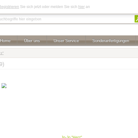
Registrieren
Sie sich jetzt oder melden Sie sich
hier
an
Home
Über uns
Unser Service
Sonderanfertigungen
rz"
9)