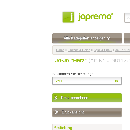
Alle Kategorien anzeigen
Home
»
Freizeit & Reise
»
Spiel & Spaß
»
Jo-Jo "He
Jo-Jo "Herz"
(Art-Nr. J1901126
Bestimmen Sie die Menge
Preis berechnen
Druckansicht
Staffelung