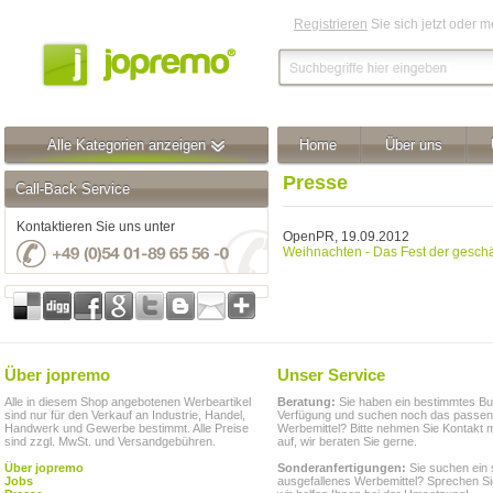
Registrieren
Sie sich jetzt oder 
Alle Kategorien anzeigen
Home
Über uns
Presse
Call-Back Service
Kontaktieren Sie uns unter
OpenPR, 19.09.2012
Weihnachten - Das Fest der geschä
Über jopremo
Unser Service
Alle in diesem Shop angebotenen Werbeartikel
Beratung:
Sie haben ein bestimmtes Bu
sind nur für den Verkauf an Industrie, Handel,
Verfügung und suchen noch das passe
Handwerk und Gewerbe bestimmt. Alle Preise
Werbemittel? Bitte nehmen Sie Kontakt m
sind zzgl. MwSt. und Versandgebühren.
auf, wir beraten Sie gerne.
Über jopremo
Sonderanfertigungen:
Sie suchen ein 
Jobs
ausgefallenes Werbemittel? Sprechen Si