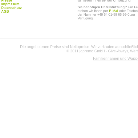
Presse
wir helfen Ihnen bei der Umsetzung!
Impressum
Sie benötigen Unterstützung?
Für Fr
Datenschutz
stehen wir Ihnen per
E-Mail
oder Telefon
AGB
der Nummer +49 54 01-89 65 56-0 zur
Verfügung.
Die angebotenen Preise sind Nettopreise. Wir verkaufen ausschließlic
© 2011 jopremo GmbH - Give-Aways, Werbe
Familiennamen und Wapp