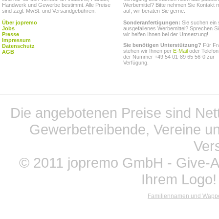
Handwerk und Gewerbe bestimmt. Alle Preise
Werbemittel? Bitte nehmen Sie Kontakt m
sind zzgl. MwSt. und Versandgebühren.
auf, wir beraten Sie gerne.
Über jopremo
Sonderanfertigungen:
Sie suchen ein 
Jobs
ausgefallenes Werbemittel? Sprechen Si
Presse
wir helfen Ihnen bei der Umsetzung!
Impressum
Sie benötigen Unterstützung?
Für Fr
Datenschutz
stehen wir Ihnen per
E-Mail
oder Telefon
AGB
der Nummer +49 54 01-89 65 56-0 zur
Verfügung.
Die angebotenen Preise sind Nett
Gewerbetreibende, Vereine und
Ver
© 2011 jopremo GmbH - Give-Aw
Ihrem Logo!
Familiennamen und Wapp