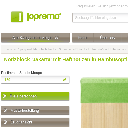
Registrieren
Sie sich jetzt oder 
Alle Kategorien anzeigen
Home
Über uns
Home
»
Papierprodukte
»
Notizbücher & -blöcke
»
Notizblock 'Jakarta' mit Haftnotizen 
Notizblock 'Jakarta' mit Haftnotizen in Bambusopt
Bestimmen Sie die Menge
Preis berechnen
Musterbestellung
Druckansicht