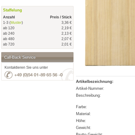
Staffelung
Anzahl
Preis / Stück
1-3 (
Muster
)
3,36 €
ab 120
2,19 €
ab 240
2,13 €
ab 480
2,07 €
ab 720
2,01 €
Call-Back Service
Kontaktieren Sie uns unter
Artikelbezeichnung:
Artikel-Nummer:
Beschreibung:
Farbe:
Material:
Höhe:
Gewicht:
Brutto Gewicht: