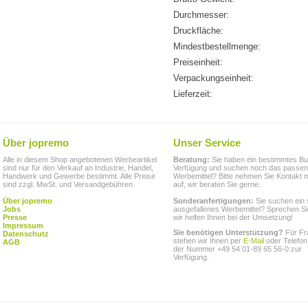
Durchmesser:
Druckfläche:
Mindestbestellmenge:
Preiseinheit:
Verpackungseinheit:
Lieferzeit:
Über jopremo
Unser Service
Alle in diesem Shop angebotenen Werbeartikel
Beratung:
Sie haben ein bestimmtes Bu
sind nur für den Verkauf an Industrie, Handel,
Verfügung und suchen noch das passe
Handwerk und Gewerbe bestimmt. Alle Preise
Werbemittel? Bitte nehmen Sie Kontakt m
sind zzgl. MwSt. und Versandgebühren.
auf, wir beraten Sie gerne.
Über jopremo
Sonderanfertigungen:
Sie suchen ein 
Jobs
ausgefallenes Werbemittel? Sprechen Si
Presse
wir helfen Ihnen bei der Umsetzung!
Impressum
Sie benötigen Unterstützung?
Für Fr
Datenschutz
stehen wir Ihnen per
E-Mail
oder Telefon
AGB
der Nummer +49 54 01-89 65 56-0 zur
Verfügung.