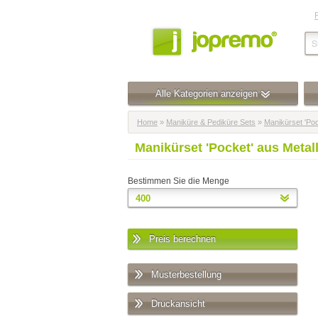
Alle Kategorien anzeigen
Home
»
Maniküre & Pediküre Sets
»
Manikürset 'Poc
Manikürset 'Pocket' aus Meta
Bestimmen Sie die Menge
Preis berechnen
Musterbestellung
Druckansicht