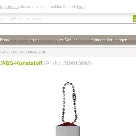
Registrieren
Sie sich jetzt oder melden Sie sich
hier
an
Home
Über uns
Unser Service
Sonderanfertigungen
ket' aus Metall/ABS-Kunststoff
ll/ABS-Kunststoff
(Art-Nr. J19013092)