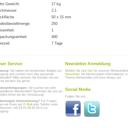
tto Gewicht:
17 kg
rchmesser:
2,1
ckfläche:
50 x 15 mm
destbestellmenge:
250
iseinheit:
1
packungseinheit:
400
ferzeit:
7 Tage
ser Service
Newsletter Anmeldung
atung:
Sie haben ein bestimmtes Budget zur
Melden Sie sich
hier
für unseren Werbeartikel
fügung und suchen noch das passende
Newsletter
mit interessanten Informationen 
emittel? Bitte nehmen Sie Kontakt mit uns
Thema Werbemittel und Give-Aways an!
 wir beraten Sie gerne.
deranfertigungen:
Sie suchen ein sehr
Social Media
gefallenes Werbemittel? Sprechen Sie uns an,
helfen Ihnen bei der Umsetzung!
Folgen Sie uns...
 benötigen Unterstützung?
Für Fragen
hen wir Ihnen per
E-Mail
oder Telefon unter
 Nummer +49 54 01-89 65 56-0 zur
fügung.