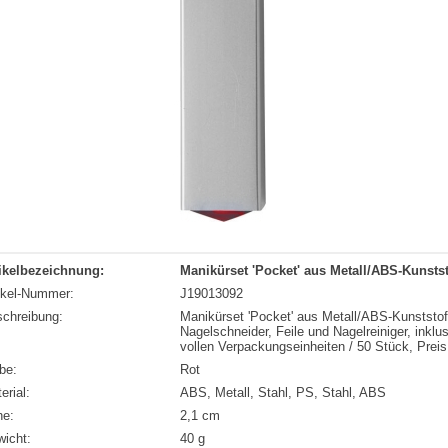
ikelbezeichnung:
Manikürset 'Pocket' aus Metall/ABS-Kunstst
ikel-Nummer:
J19013092
chreibung:
Manikürset 'Pocket' aus Metall/ABS-Kunststof
Nagelschneider, Feile und Nagelreiniger, inklu
vollen Verpackungseinheiten / 50 Stück, Preis
be:
Rot
erial:
ABS, Metall, Stahl, PS, Stahl, ABS
he:
2,1 cm
icht:
40 g