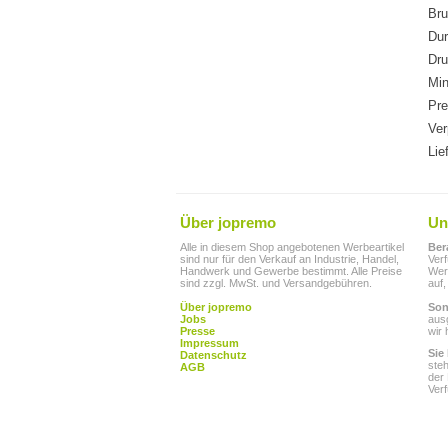
Bru
Du
Dru
Min
Pre
Ver
Lie
Über jopremo
Un
Alle in diesem Shop angebotenen Werbeartikel
Ber
sind nur für den Verkauf an Industrie, Handel,
Ver
Handwerk und Gewerbe bestimmt. Alle Preise
Werb
sind zzgl. MwSt. und Versandgebühren.
auf,
Über jopremo
Son
Jobs
aus
Presse
wir 
Impressum
Sie
Datenschutz
ste
AGB
der
Ver