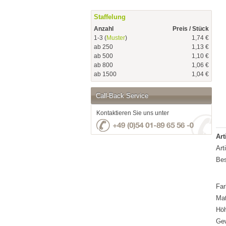
Staffelung
Anzahl
Preis / Stück
1-3 (
Muster
)
1,74 €
ab 250
1,13 €
ab 500
1,10 €
ab 800
1,06 €
ab 1500
1,04 €
Call-Back Service
Kontaktieren Sie uns unter
Art
Art
Bes
Far
Mat
Hö
Gew