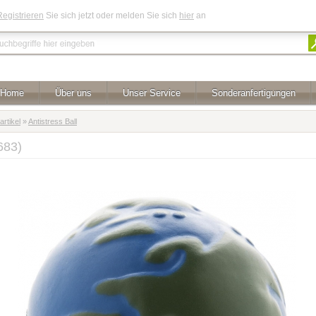
Registrieren
Sie sich jetzt oder melden Sie sich
hier
an
Home
Über uns
Unser Service
Sonderanfertigungen
rtikel
»
Antistress Ball
683)