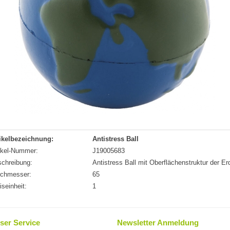
ikelbezeichnung:
Antistress Ball
ikel-Nummer:
J19005683
chreibung:
Antistress Ball mit Oberflächenstruktur der Er
rchmesser:
65
iseinheit:
1
ser Service
Newsletter Anmeldung