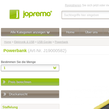
Registrieren
Sie sich jetzt oder 
Alle Kategorien anzeigen
Home
Über uns
Home
»
Elektronik & USB
»
USB-Geräte
»
Powerbank
Powerbank
(Art-Nr. J19000582)
Bestimmen Sie die Menge
Preis berechnen
Druckansicht
Staffelung