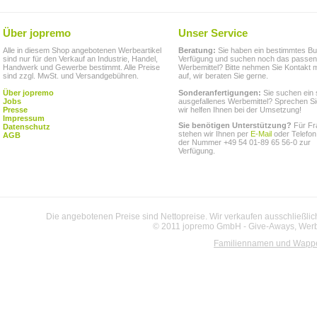
Über jopremo
Unser Service
Alle in diesem Shop angebotenen Werbeartikel
Beratung:
Sie haben ein bestimmtes Bu
sind nur für den Verkauf an Industrie, Handel,
Verfügung und suchen noch das passe
Handwerk und Gewerbe bestimmt. Alle Preise
Werbemittel? Bitte nehmen Sie Kontakt m
sind zzgl. MwSt. und Versandgebühren.
auf, wir beraten Sie gerne.
Über jopremo
Sonderanfertigungen:
Sie suchen ein 
Jobs
ausgefallenes Werbemittel? Sprechen Si
Presse
wir helfen Ihnen bei der Umsetzung!
Impressum
Sie benötigen Unterstützung?
Für Fr
Datenschutz
stehen wir Ihnen per
E-Mail
oder Telefon
AGB
der Nummer +49 54 01-89 65 56-0 zur
Verfügung.
Die angebotenen Preise sind Nettopreise. Wir verkaufen ausschließlic
© 2011 jopremo GmbH - Give-Aways, Werbe
Familiennamen und Wapp