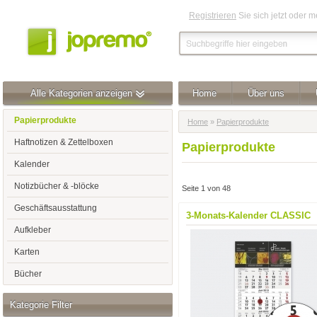
Registrieren
Sie sich jetzt oder 
Alle Kategorien anzeigen
Home
Über uns
Papierprodukte
Home
»
Papierprodukte
Haftnotizen & Zettelboxen
Papierprodukte
Kalender
Notizbücher & -blöcke
Seite 1 von 48
Geschäftsausstattung
3-Monats-Kalender CLASSIC
Aufkleber
Karten
Bücher
Kategorie Filter