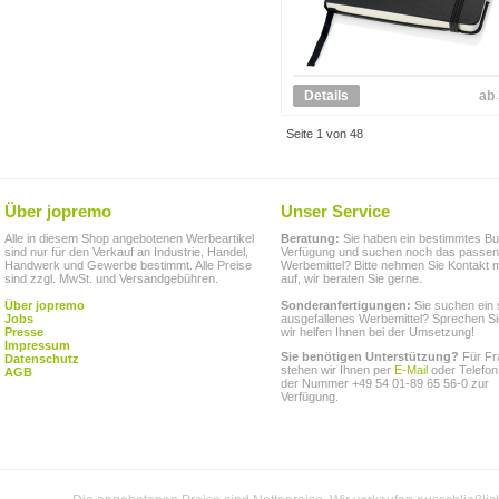
Details
ab 
Seite 1 von 48
Über jopremo
Unser Service
Alle in diesem Shop angebotenen Werbeartikel
Beratung:
Sie haben ein bestimmtes Bu
sind nur für den Verkauf an Industrie, Handel,
Verfügung und suchen noch das passe
Handwerk und Gewerbe bestimmt. Alle Preise
Werbemittel? Bitte nehmen Sie Kontakt m
sind zzgl. MwSt. und Versandgebühren.
auf, wir beraten Sie gerne.
Über jopremo
Sonderanfertigungen:
Sie suchen ein 
Jobs
ausgefallenes Werbemittel? Sprechen Si
Presse
wir helfen Ihnen bei der Umsetzung!
Impressum
Sie benötigen Unterstützung?
Für Fr
Datenschutz
stehen wir Ihnen per
E-Mail
oder Telefon
AGB
der Nummer +49 54 01-89 65 56-0 zur
Verfügung.