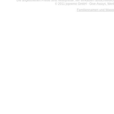
Die angebotenen Preise sind Nettopreise. Wir verkaufen ausschließlic
© 2011 jopremo GmbH - Give-Aways, Werbe
Familiennamen und Wapp