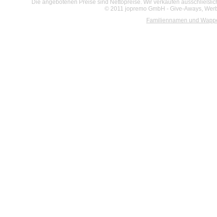
Die angebotenen Preise sind Nettopreise. Wir verkaufen ausschließlic
© 2011 jopremo GmbH - Give-Aways, Werbe
Familiennamen und Wapp