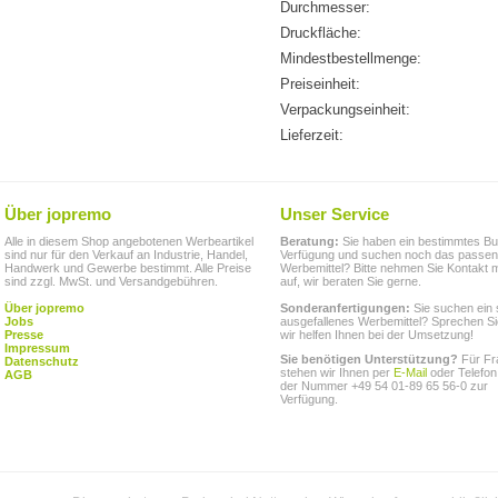
Durchmesser:
Druckfläche:
Mindestbestellmenge:
Preiseinheit:
Verpackungseinheit:
Lieferzeit:
Über jopremo
Unser Service
Alle in diesem Shop angebotenen Werbeartikel
Beratung:
Sie haben ein bestimmtes Bu
sind nur für den Verkauf an Industrie, Handel,
Verfügung und suchen noch das passe
Handwerk und Gewerbe bestimmt. Alle Preise
Werbemittel? Bitte nehmen Sie Kontakt m
sind zzgl. MwSt. und Versandgebühren.
auf, wir beraten Sie gerne.
Über jopremo
Sonderanfertigungen:
Sie suchen ein 
Jobs
ausgefallenes Werbemittel? Sprechen Si
Presse
wir helfen Ihnen bei der Umsetzung!
Impressum
Sie benötigen Unterstützung?
Für Fr
Datenschutz
stehen wir Ihnen per
E-Mail
oder Telefon
AGB
der Nummer +49 54 01-89 65 56-0 zur
Verfügung.