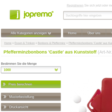
Registrieren
Sie sich jetzt oder 
Alle Kategorien anzeigen
Home
Über uns
Home
»
Essen & Trinken
»
Bonbons & Pfefferminz
»
Pfefferminzbonbons 'Castle' aus Kun
Pfefferminzbonbons 'Castle' aus Kunststoff
(Art-N
Bestimmen Sie die Menge
Preis berechnen
Musterbestellung
Druckansicht