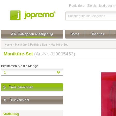
Registrieren
Sie sich jetzt oder 
Alle Kategorien anzeigen
Home
Über uns
Home
»
Maniküre & Pediküre Sets
»
Maniküre-Set
Maniküre-Set
(Art-Nr. J19005453)
Bestimmen Sie die Menge
Preis berechnen
Druckansicht
Staffelung