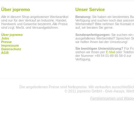
Über jopremo
Unser Service
Alle in diesem Shop angebotenen Werbeartikel
Beratung:
Sie haben ein bestimmtes Bu
sind nur für den Verkauf an Industrie, Handel,
Verfügung und suchen noch das passe
Handwerk und Gewerbe bestimmt. Alle Preise
Werbemittel? Bitte nehmen Sie Kontakt m
sind zzgl. MwSt. und Versandgebühren.
auf, wir beraten Sie gerne.
Über jopremo
Sonderanfertigungen:
Sie suchen ein 
Jobs
ausgefallenes Werbemittel? Sprechen Si
Presse
wir helfen Ihnen bei der Umsetzung!
Impressum
Sie benötigen Unterstützung?
Für Fr
Datenschutz
stehen wir Ihnen per
E-Mail
oder Telefon
AGB
der Nummer +49 54 01-89 65 56-0 zur
Verfügung.
Die angebotenen Preise sind Nettopreise. Wir verkaufen ausschließlic
© 2011 jopremo GmbH - Give-Aways, Werbe
Familiennamen und Wapp