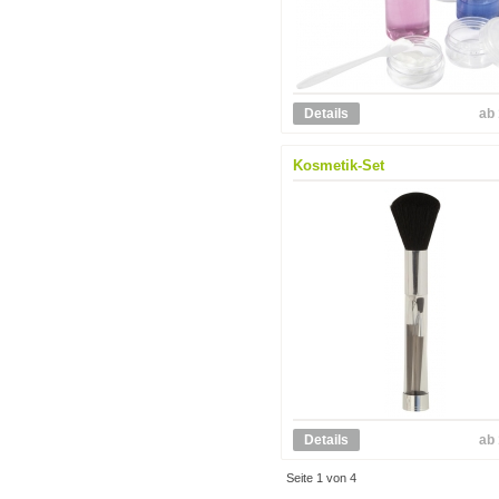
Details
ab 
Kosmetik-Set
Details
ab 
Seite 1 von 4