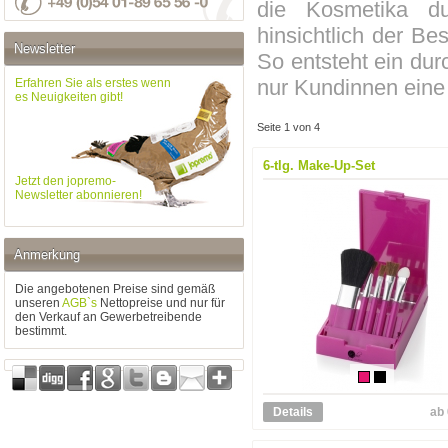
die Kosmetika d
hinsichtlich der Be
Newsletter
So entsteht ein dur
nur Kundinnen eine
Erfahren Sie als erstes wenn
es Neuigkeiten gibt!
Seite 1 von 4
6-tlg. Make-Up-Set
Jetzt den jopremo-
Newsletter abonnieren!
Anmerkung
Die angebotenen Preise sind gemäß
unseren
AGB`s
Nettopreise und nur für
den Verkauf an Gewerbetreibende
bestimmt.
Details
ab 