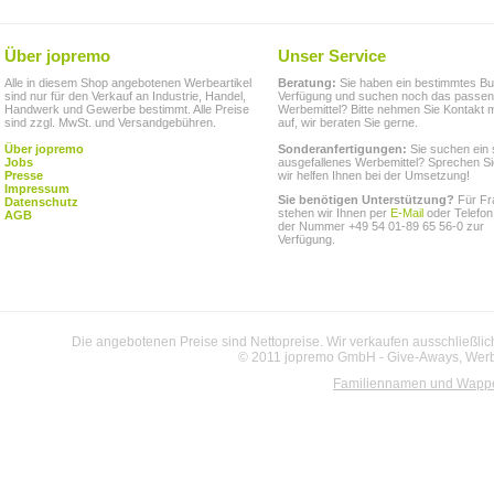
Über jopremo
Unser Service
Alle in diesem Shop angebotenen Werbeartikel
Beratung:
Sie haben ein bestimmtes Bu
sind nur für den Verkauf an Industrie, Handel,
Verfügung und suchen noch das passe
Handwerk und Gewerbe bestimmt. Alle Preise
Werbemittel? Bitte nehmen Sie Kontakt m
sind zzgl. MwSt. und Versandgebühren.
auf, wir beraten Sie gerne.
Über jopremo
Sonderanfertigungen:
Sie suchen ein 
Jobs
ausgefallenes Werbemittel? Sprechen Si
Presse
wir helfen Ihnen bei der Umsetzung!
Impressum
Sie benötigen Unterstützung?
Für Fr
Datenschutz
stehen wir Ihnen per
E-Mail
oder Telefon
AGB
der Nummer +49 54 01-89 65 56-0 zur
Verfügung.
Die angebotenen Preise sind Nettopreise. Wir verkaufen ausschließlic
© 2011 jopremo GmbH - Give-Aways, Werbe
Familiennamen und Wapp