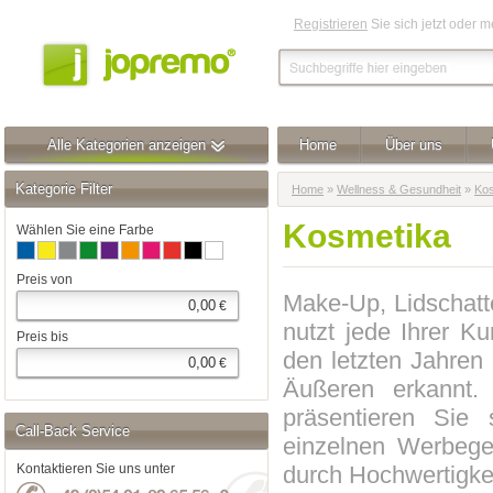
Registrieren
Sie sich jetzt oder 
Alle Kategorien anzeigen
Home
Über uns
Kategorie Filter
Home
»
Wellness & Gesundheit
»
Kos
Kosmetika
Wählen Sie eine Farbe
Preis von
Make-Up, Lidschatte
€
nutzt jede Ihrer 
Preis bis
den letzten Jahren
€
Äußeren erkannt.
präsentieren Sie 
Call-Back Service
einzelnen Werbege
durch Hochwertigkei
Kontaktieren Sie uns unter