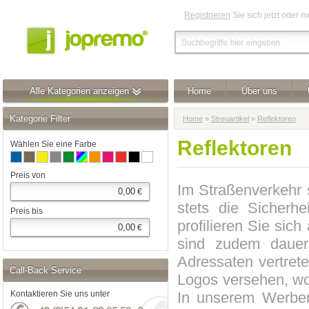
Registrieren
Sie sich jetzt oder 
Alle Kategorien anzeigen
Home
Über uns
Kategorie Filter
Home
»
Streuartikel
»
Reflektoren
Reflektoren
Wählen Sie eine Farbe
Preis von
Im Straßenverkehr s
€
stets die Sicherh
Preis bis
profilieren Sie sic
€
sind zudem dauer
Adressaten vertrete
Call-Back Service
Logos versehen, wod
In unserem Werbemi
Kontaktieren Sie uns unter