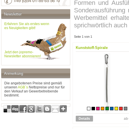
Formen und Ausfüh
Sonderausführung m
Newsletter
Werbemittel erhalt
sprichwörtlich auc
Erfahren Sie als erstes wenn
es Neuigkeiten gibt!
Seite 1 von 1
Kunststoff-Spirale
Jetzt den jopremo-
Newsletter abonnieren!
Anmerkung
Die angebotenen Preise sind gemäß
unseren
AGB`s
Nettopreise und nur für
den Verkauf an Gewerbetreibende
bestimmt.
Details
ab 