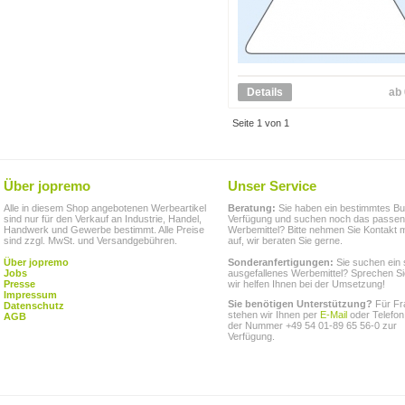
Details
ab 
Seite 1 von 1
Über jopremo
Unser Service
Alle in diesem Shop angebotenen Werbeartikel
Beratung:
Sie haben ein bestimmtes Bu
sind nur für den Verkauf an Industrie, Handel,
Verfügung und suchen noch das passe
Handwerk und Gewerbe bestimmt. Alle Preise
Werbemittel? Bitte nehmen Sie Kontakt m
sind zzgl. MwSt. und Versandgebühren.
auf, wir beraten Sie gerne.
Über jopremo
Sonderanfertigungen:
Sie suchen ein 
Jobs
ausgefallenes Werbemittel? Sprechen Si
Presse
wir helfen Ihnen bei der Umsetzung!
Impressum
Sie benötigen Unterstützung?
Für Fr
Datenschutz
stehen wir Ihnen per
E-Mail
oder Telefon
AGB
der Nummer +49 54 01-89 65 56-0 zur
Verfügung.