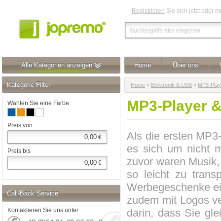
Registrieren
Sie sich jetzt oder 
Alle Kategorien anzeigen
Home
Über uns
Kategorie Filter
Home
»
Elektronik & USB
»
MP3-Play
MP3-Player &
Wählen Sie eine Farbe
Preis von
Als die ersten MP3
€
es sich um nicht m
Preis bis
zuvor waren Musik,
€
so leicht zu trans
Werbegeschenke ei
Call-Back Service
zudem mit Logos ve
darin, dass Sie gl
Kontaktieren Sie uns unter