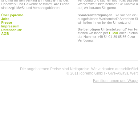
sind nur für den Verkauf an Industrie, Handel,
Verfügung und suchen noch das passe
Handwerk und Gewerbe bestimmt. Alle Preise
Werbemittel? Bitte nehmen Sie Kontakt m
sind zzgl. MwSt. und Versandgebühren.
auf, wir beraten Sie gerne.
Über jopremo
Sonderanfertigungen:
Sie suchen ein 
Jobs
ausgefallenes Werbemittel? Sprechen Si
Presse
wir helfen Ihnen bei der Umsetzung!
Impressum
Sie benötigen Unterstützung?
Für Fr
Datenschutz
stehen wir Ihnen per
E-Mail
oder Telefon
AGB
der Nummer +49 54 01-89 65 56-0 zur
Verfügung.
Die angebotenen Preise sind Nettopreise. Wir verkaufen ausschließlic
© 2011 jopremo GmbH - Give-Aways, Werbe
Familiennamen und Wapp