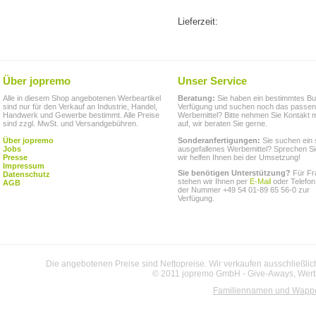
Lieferzeit:
Über jopremo
Unser Service
Alle in diesem Shop angebotenen Werbeartikel
Beratung:
Sie haben ein bestimmtes Bu
sind nur für den Verkauf an Industrie, Handel,
Verfügung und suchen noch das passe
Handwerk und Gewerbe bestimmt. Alle Preise
Werbemittel? Bitte nehmen Sie Kontakt m
sind zzgl. MwSt. und Versandgebühren.
auf, wir beraten Sie gerne.
Über jopremo
Sonderanfertigungen:
Sie suchen ein 
Jobs
ausgefallenes Werbemittel? Sprechen Si
Presse
wir helfen Ihnen bei der Umsetzung!
Impressum
Sie benötigen Unterstützung?
Für Fr
Datenschutz
stehen wir Ihnen per
E-Mail
oder Telefon
AGB
der Nummer +49 54 01-89 65 56-0 zur
Verfügung.
Die angebotenen Preise sind Nettopreise. Wir verkaufen ausschließlic
© 2011 jopremo GmbH - Give-Aways, Werbe
Familiennamen und Wapp