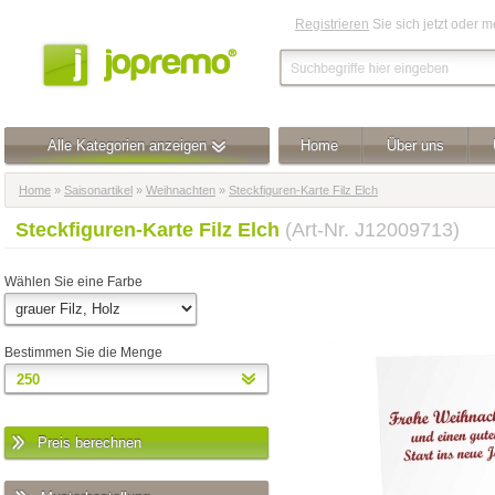
Registrieren
Sie sich jetzt oder 
Alle Kategorien anzeigen
Home
Über uns
Home
»
Saisonartikel
»
Weihnachten
»
Steckfiguren-Karte Filz Elch
Steckfiguren-Karte Filz Elch
(Art-Nr. J12009713)
Wählen Sie eine Farbe
Bestimmen Sie die Menge
Preis berechnen