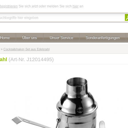
Registrieren
Sie sich jetzt oder melden Sie sich
hier
an
Home
Über uns
Unser Service
Sonderanfertigungen
»
Cocktailshaker-Set aus Edelstahl
tahl
(Art-Nr. J12014495)