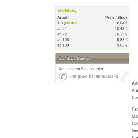
Staffelung
Anzahl
Preis / Stück
1-3 (
Muster
)
16,04 €
ab 24
10,43 €
ab 72
10,15 €
ab 108
9,88 €
ab 180
9,63 €
Call-Back Service
Kontaktieren Sie uns unter
Art
Art
Bes
Far
Mat
Hö
Gew
Bru