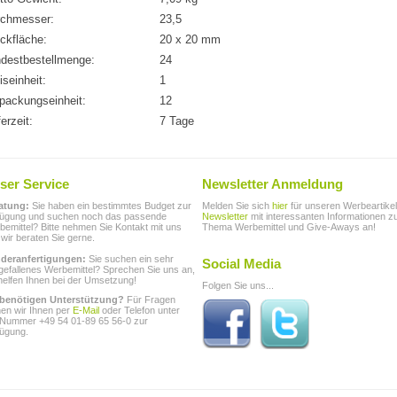
rchmesser:
23,5
ckfläche:
20 x 20 mm
destbestellmenge:
24
iseinheit:
1
packungseinheit:
12
ferzeit:
7 Tage
ser Service
Newsletter Anmeldung
atung:
Sie haben ein bestimmtes Budget zur
Melden Sie sich
hier
für unseren Werbeartikel
fügung und suchen noch das passende
Newsletter
mit interessanten Informationen 
emittel? Bitte nehmen Sie Kontakt mit uns
Thema Werbemittel und Give-Aways an!
 wir beraten Sie gerne.
deranfertigungen:
Sie suchen ein sehr
Social Media
gefallenes Werbemittel? Sprechen Sie uns an,
helfen Ihnen bei der Umsetzung!
Folgen Sie uns...
 benötigen Unterstützung?
Für Fragen
hen wir Ihnen per
E-Mail
oder Telefon unter
 Nummer +49 54 01-89 65 56-0 zur
fügung.