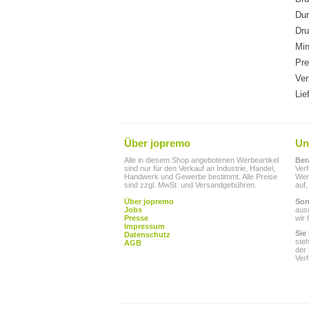
Du
Dru
Min
Pre
Ver
Lie
Über jopremo
Un
Alle in diesem Shop angebotenen Werbeartikel
Ber
sind nur für den Verkauf an Industrie, Handel,
Ver
Handwerk und Gewerbe bestimmt. Alle Preise
Werb
sind zzgl. MwSt. und Versandgebühren.
auf,
Über jopremo
Son
Jobs
aus
Presse
wir 
Impressum
Sie
Datenschutz
ste
AGB
der
Ver