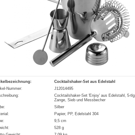
ikelbezeichnung:
Cocktailshaker-Set aus Edelstahl
ikel-Nummer:
J12014495
chreibung:
Cocktailshaker-Set 'Enjoy' aus Edelstahl, 5-tl
Zange, Sieb und Messbecher
be:
Silber
erial:
Papier, PP, Edelstahl 304
he:
9,5 cm
icht:
528 g
tto Gewicht:
7,09 kg