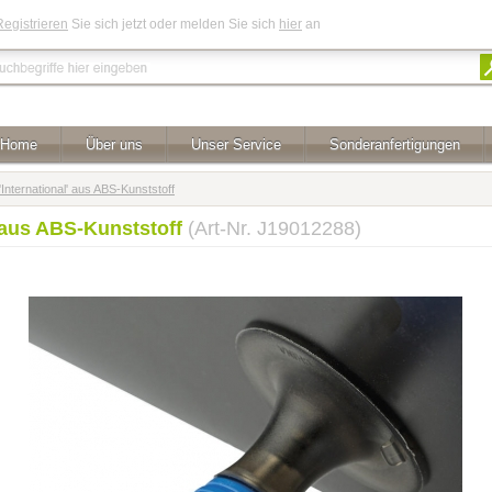
Registrieren
Sie sich jetzt oder melden Sie sich
hier
an
Home
Über uns
Unser Service
Sonderanfertigungen
International' aus ABS-Kunststoff
' aus ABS-Kunststoff
(Art-Nr. J19012288)