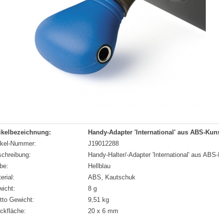
ikelbezeichnung:
Handy-Adapter 'International' aus ABS-Kuns
ikel-Nummer:
J19012288
chreibung:
Handy-Halter/-Adapter 'International' aus ABS-
be:
Hellblau
erial:
ABS, Kautschuk
icht:
8 g
tto Gewicht:
9,51 kg
ckfläche:
20 x 6 mm