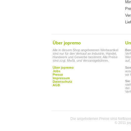
Min
Pre
Ver
Lie
Über jopremo
Un
Alle in diesem Shop angebotenen Werbeartikel
Ber
sind nur für den Verkauf an Industrie, Handel,
Ver
Handwerk und Gewerbe bestimmt. Alle Preise
Werb
sind zzgl. MwSt. und Versandgebühren.
auf,
Über jopremo
Son
Jobs
aus
Presse
wir 
Impressum
Sie
Datenschutz
ste
AGB
der
Ver
Die angebotenen Preise sind Nettoprei
© 2011 jo