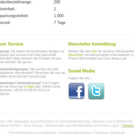
destbestellmenge:
200
iseinheit:
1
packungseinheit:
1.000
ferzeit:
7 Tage
ser Service
Newsletter Anmeldung
atung:
Sie haben ein bestimmtes Budget zur
Melden Sie sich
hier
für unseren Werbeartikel
fügung und suchen noch das passende
Newsletter
mit interessanten Informationen 
emittel? Bitte nehmen Sie Kontakt mit uns
Thema Werbemittel und Give-Aways an!
 wir beraten Sie gerne.
deranfertigungen:
Sie suchen ein sehr
Social Media
gefallenes Werbemittel? Sprechen Sie uns an,
helfen Ihnen bei der Umsetzung!
Folgen Sie uns...
 benötigen Unterstützung?
Für Fragen
hen wir Ihnen per
E-Mail
oder Telefon unter
 Nummer +49 54 01-89 65 56-0 zur
fügung.
se. Wir verkaufen ausschließlich an Gewerbetreibende, Vereine und Institutionen
premo GmbH - Give-Aways, Werbemittel und Werbeartikel mit Ihrem Logo! |
Impre
Familiennamen und Wappen
|
Großhandel-Katalog
|
Schlaue-Seiten.de