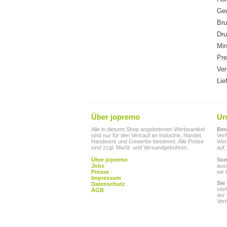
Gew
Bru
Dru
Min
Pre
Ver
Lie
Über jopremo
Un
Alle in diesem Shop angebotenen Werbeartikel
Ber
sind nur für den Verkauf an Industrie, Handel,
Ver
Handwerk und Gewerbe bestimmt. Alle Preise
Werb
sind zzgl. MwSt. und Versandgebühren.
auf,
Über jopremo
Son
Jobs
aus
Presse
wir 
Impressum
Sie
Datenschutz
ste
AGB
der
Ver