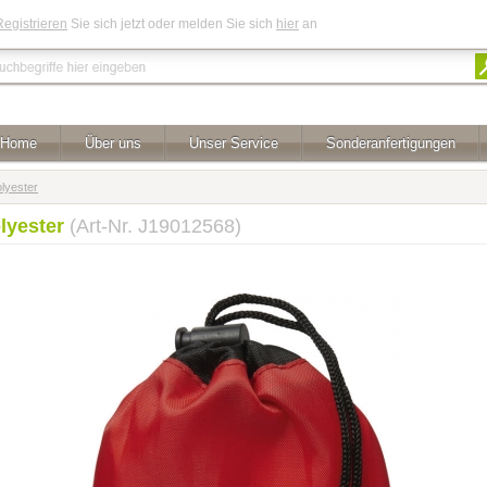
Registrieren
Sie sich jetzt oder melden Sie sich
hier
an
Home
Über uns
Unser Service
Sonderanfertigungen
olyester
olyester
(Art-Nr. J19012568)