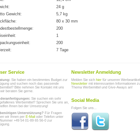
icht:
24 g
tto Gewicht:
5,7 kg
ckfläche:
80 x 30 mm
destbestellmenge:
200
iseinheit:
1
packungseinheit:
200
ferzeit:
7 Tage
ser Service
Newsletter Anmeldung
atung:
Sie haben ein bestimmtes Budget zur
Melden Sie sich
hier
für unseren Werbeartikel
fügung und suchen noch das passende
Newsletter
mit interessanten Informationen 
emittel? Bitte nehmen Sie Kontakt mit uns
Thema Werbemittel und Give-Aways an!
 wir beraten Sie gerne.
deranfertigungen:
Sie suchen ein sehr
Social Media
gefallenes Werbemittel? Sprechen Sie uns an,
helfen Ihnen bei der Umsetzung!
Folgen Sie uns...
 benötigen Unterstützung?
Für Fragen
hen wir Ihnen per
E-Mail
oder Telefon unter
 Nummer +49 54 01-89 65 56-0 zur
fügung.