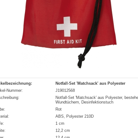
ikelbezeichnung:
Notfall-Set 'Matchsack' aus Polyester
ikel-Nummer:
J19012568
chreibung:
Notfall-Set 'Matchsack' aus Polyester, beste
Wundtüchern, Desinfektionstuch
be:
Rot
erial:
ABS, Polyester 210D
fe:
1 cm
ite:
12,2 cm
he:
12,4 cm