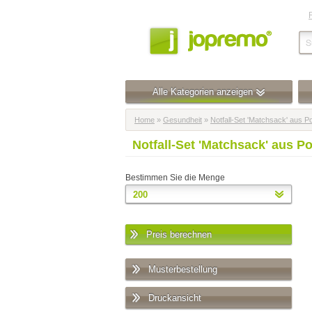
Alle Kategorien anzeigen
Home
»
Gesundheit
»
Notfall-Set 'Matchsack' aus P
Notfall-Set 'Matchsack' aus P
Bestimmen Sie die Menge
Preis berechnen
Musterbestellung
Druckansicht