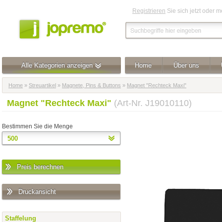
Registrieren
Sie sich jetzt oder 
Alle Kategorien anzeigen
Home
Über uns
Home
»
Streuartikel
»
Magnete, Pins & Buttons
»
Magnet "Rechteck Maxi"
Magnet "Rechteck Maxi"
(Art-Nr. J19010110)
Bestimmen Sie die Menge
Preis berechnen
Druckansicht
Staffelung