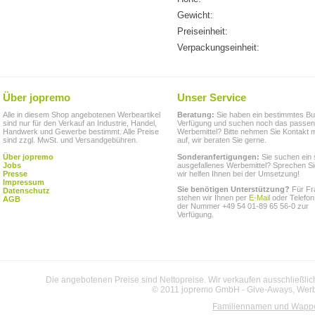
Gewicht:
Preiseinheit:
Verpackungseinheit:
Über jopremo
Unser Service
Alle in diesem Shop angebotenen Werbeartikel
Beratung:
Sie haben ein bestimmtes Bu
sind nur für den Verkauf an Industrie, Handel,
Verfügung und suchen noch das passe
Handwerk und Gewerbe bestimmt. Alle Preise
Werbemittel? Bitte nehmen Sie Kontakt m
sind zzgl. MwSt. und Versandgebühren.
auf, wir beraten Sie gerne.
Über jopremo
Sonderanfertigungen:
Sie suchen ein 
Jobs
ausgefallenes Werbemittel? Sprechen Si
Presse
wir helfen Ihnen bei der Umsetzung!
Impressum
Sie benötigen Unterstützung?
Für Fr
Datenschutz
stehen wir Ihnen per
E-Mail
oder Telefon
AGB
der Nummer +49 54 01-89 65 56-0 zur
Verfügung.
Die angebotenen Preise sind Nettopreise. Wir verkaufen ausschließlic
© 2011 jopremo GmbH - Give-Aways, Werbe
Familiennamen und Wapp