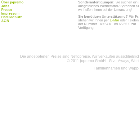
Über jopremo
Sonderanfertigungen:
Sie suchen ein 
Jobs
ausgefallenes Werbemittel? Sprechen Si
Presse
wir helfen Ihnen bei der Umsetzung!
Impressum
Sie benötigen Unterstützung?
Für Fr
Datenschutz
stehen wir Ihnen per
E-Mail
oder Telefon
AGB
der Nummer +49 54 01-89 65 56-0 zur
Verfügung.
Die angebotenen Preise sind Nettopreise. Wir verkaufen ausschließlic
© 2011 jopremo GmbH - Give-Aways, Werbe
Familiennamen und Wapp