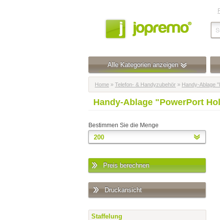
Alle Kategorien anzeigen
Home
»
Telefon- & Handyzubehör
»
Handy-Ablage "
Handy-Ablage "PowerPort Ho
Bestimmen Sie die Menge
Preis berechnen
Druckansicht
Staffelung