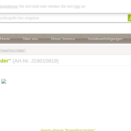
Registrieren
Sie sich jetzt oder melden Sie sich
hier
an
Home
Über uns
Unser Service
Sonderanfertigungen
PowerPort Holder"
lder"
(Art-Nr. J19010819)