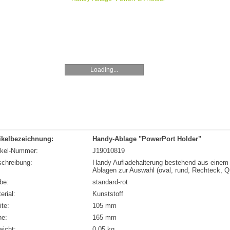
Loading...
ikelbezeichnung:
Handy-Ablage "PowerPort Holder"
ikel-Nummer:
J19010819
chreibung:
Handy Aufladehalterung bestehend aus einem B
Ablagen zur Auswahl (oval, rund, Rechteck, Q
be:
standard-rot
erial:
Kunststoff
ite:
105 mm
he:
165 mm
icht:
0,05 kg