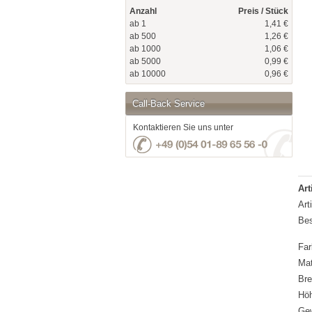
Anzahl
Preis / Stück
ab 1
1,41 €
ab 500
1,26 €
ab 1000
1,06 €
ab 5000
0,99 €
ab 10000
0,96 €
Call-Back Service
Kontaktieren Sie uns unter
Art
Art
Bes
Far
Mat
Bre
Hö
Gew