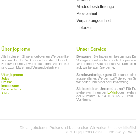
Mindestbestellmenge:
Preiseinheit:
Verpackungseinheit:
Lieferzeit:
Über jopremo
Unser Service
Alle in diesem Shop angebotenen Werbeartikel
Beratung:
Sie haben ein bestimmtes Bu
sind nur für den Verkauf an Industrie, Handel,
Verfügung und suchen noch das passe
Handwerk und Gewerbe bestimmt. Alle Preise
Werbemittel? Bitte nehmen Sie Kontakt m
sind zzgl. MwSt. und Versandgebühren.
auf, wir beraten Sie gerne.
Über jopremo
Sonderanfertigungen:
Sie suchen ein 
Jobs
ausgefallenes Werbemittel? Sprechen Si
Presse
wir helfen Ihnen bei der Umsetzung!
Impressum
Sie benötigen Unterstützung?
Für Fr
Datenschutz
stehen wir Ihnen per
E-Mail
oder Telefon
AGB
der Nummer +49 54 01-89 65 56-0 zur
Verfügung.
Die angebotenen Preise sind Nettopreise. Wir verkaufen ausschließlic
© 2011 jopremo GmbH - Give-Aways, Werbe