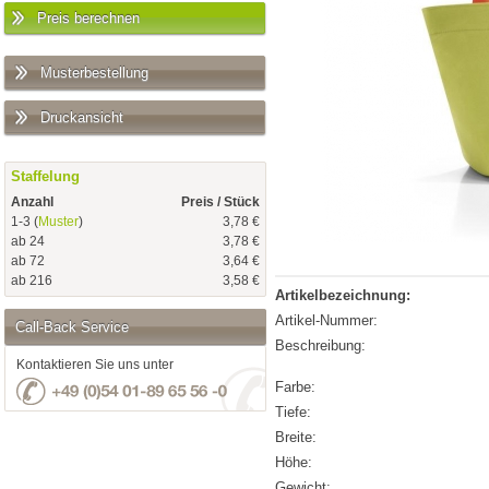
Preis berechnen
Musterbestellung
Druckansicht
Staffelung
Anzahl
Preis / Stück
1-3 (
Muster
)
3,78 €
ab 24
3,78 €
ab 72
3,64 €
ab 216
3,58 €
Artikelbezeichnung:
Artikel-Nummer:
Call-Back Service
Beschreibung:
Kontaktieren Sie uns unter
Farbe:
Tiefe:
Breite:
Höhe:
Gewicht: