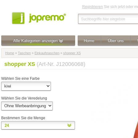
Registrieren
Sie sich jetzt oder 
Alle Kategorien anzeigen
Home
Über uns
Home
»
Taschen
»
Einkaufstaschen
»
shopper XS
shopper XS
(Art-Nr. J12006068)
Wählen Sie eine Farbe
Wählen Sie die Veredelung
Bestimmen Sie die Menge