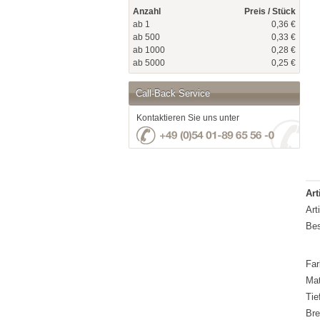
Anzahl
Preis / Stück
ab 1
0,36 €
ab 500
0,33 €
ab 1000
0,28 €
ab 5000
0,25 €
Call-Back Service
Kontaktieren Sie uns unter
Art
Art
Bes
Far
Mat
Tie
Bre