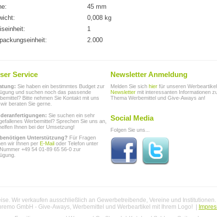
he:
45 mm
icht:
0,008 kg
iseinheit:
1
packungseinheit:
2.000
ser Service
Newsletter Anmeldung
atung:
Sie haben ein bestimmtes Budget zur
Melden Sie sich
hier
für unseren Werbeartikel
fügung und suchen noch das passende
Newsletter
mit interessanten Informationen 
emittel? Bitte nehmen Sie Kontakt mit uns
Thema Werbemittel und Give-Aways an!
 wir beraten Sie gerne.
deranfertigungen:
Sie suchen ein sehr
Social Media
gefallenes Werbemittel? Sprechen Sie uns an,
helfen Ihnen bei der Umsetzung!
Folgen Sie uns...
 benötigen Unterstützung?
Für Fragen
hen wir Ihnen per
E-Mail
oder Telefon unter
 Nummer +49 54 01-89 65 56-0 zur
fügung.
se. Wir verkaufen ausschließlich an Gewerbetreibende, Vereine und Institutionen
premo GmbH - Give-Aways, Werbemittel und Werbeartikel mit Ihrem Logo! |
Impre