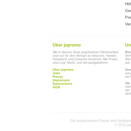
Hö
Gew
Pre
Ver
Über jopremo
Un
Alle in diesem Shop angebotenen Werbeartikel
Ber
sind nur für den Verkauf an Industrie, Handel,
Ver
Handwerk und Gewerbe bestimmt. Alle Preise
Werb
sind zzgl. MwSt. und Versandgebühren.
auf,
Über jopremo
Son
Jobs
aus
Presse
wir 
Impressum
Sie
Datenschutz
ste
AGB
der
Ver
Die angebotenen Preise sind Nettoprei
© 2011 jo