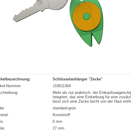
ikelbezeichnung:
Schlüsselanhänger "Zecke"
ikel-Nummer:
J19011364
chreibung:
Mehr als nur praktisch: der Einkaufswagench
integriert, das eine Einkerbung für eine zusät
lässt sich eine Zecke leicht von der Haut entfe
be:
standard-grün
erial:
Kunststoff
fe:
6 mm
ite:
27 mm