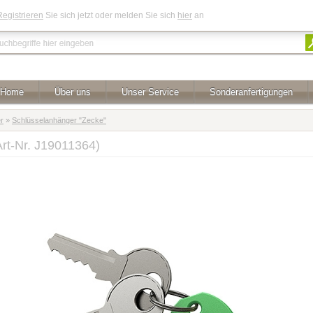
Registrieren
Sie sich jetzt oder melden Sie sich
hier
an
Home
Über uns
Unser Service
Sonderanfertigungen
r
»
Schlüsselanhänger "Zecke"
Art-Nr. J19011364)