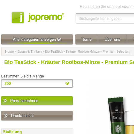
Registrieren
Sie sich jetzt oder 
Alle Kategorien anzeigen
Home
Über uns
Home
»
Essen & Trinken
»
Bio TeaStick - Kräuter Rooibos-Minze - Premium Selection
Bio TeaStick - Kräuter Rooibos-Minze - Premium S
Bestimmen Sie die Menge
Preis berechnen
Druckansicht
Staffelung