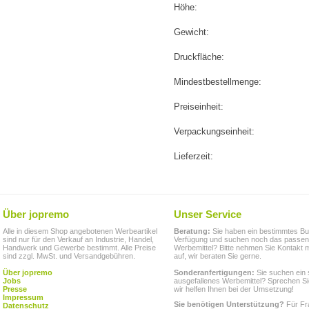
Höhe:
Gewicht:
Druckfläche:
Mindestbestellmenge:
Preiseinheit:
Verpackungseinheit:
Lieferzeit:
Über jopremo
Unser Service
Alle in diesem Shop angebotenen Werbeartikel
Beratung:
Sie haben ein bestimmtes Bu
sind nur für den Verkauf an Industrie, Handel,
Verfügung und suchen noch das passe
Handwerk und Gewerbe bestimmt. Alle Preise
Werbemittel? Bitte nehmen Sie Kontakt m
sind zzgl. MwSt. und Versandgebühren.
auf, wir beraten Sie gerne.
Über jopremo
Sonderanfertigungen:
Sie suchen ein 
Jobs
ausgefallenes Werbemittel? Sprechen Si
Presse
wir helfen Ihnen bei der Umsetzung!
Impressum
Sie benötigen Unterstützung?
Für Fr
Datenschutz