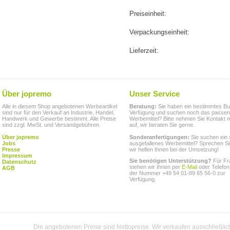
Preiseinheit:
Verpackungseinheit:
Lieferzeit:
Über jopremo
Unser Service
Alle in diesem Shop angebotenen Werbeartikel
Beratung:
Sie haben ein bestimmtes Bu
sind nur für den Verkauf an Industrie, Handel,
Verfügung und suchen noch das passe
Handwerk und Gewerbe bestimmt. Alle Preise
Werbemittel? Bitte nehmen Sie Kontakt m
sind zzgl. MwSt. und Versandgebühren.
auf, wir beraten Sie gerne.
Über jopremo
Sonderanfertigungen:
Sie suchen ein 
Jobs
ausgefallenes Werbemittel? Sprechen Si
Presse
wir helfen Ihnen bei der Umsetzung!
Impressum
Sie benötigen Unterstützung?
Für Fr
Datenschutz
stehen wir Ihnen per
E-Mail
oder Telefon
AGB
der Nummer +49 54 01-89 65 56-0 zur
Verfügung.
Die angebotenen Preise sind Nettopreise. Wir verkaufen ausschließlic