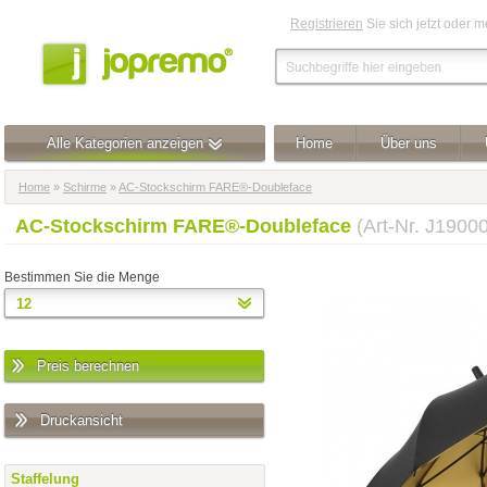
Registrieren
Sie sich jetzt oder 
Alle Kategorien anzeigen
Home
Über uns
Home
»
Schirme
»
AC-Stockschirm FARE®-Doubleface
AC-Stockschirm FARE®-Doubleface
(Art-Nr. J1900
Bestimmen Sie die Menge
Preis berechnen
Druckansicht
Staffelung