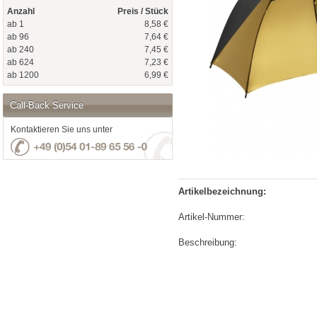
Anzahl
Preis / Stück
ab 1
8,58 €
ab 96
7,64 €
ab 240
7,45 €
ab 624
7,23 €
ab 1200
6,99 €
Call-Back Service
Kontaktieren Sie uns unter
Artikelbezeichnung:
Artikel-Nummer:
Beschreibung: