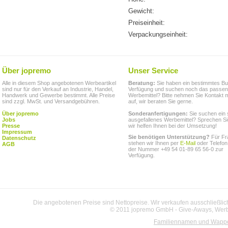
Gewicht:
Preiseinheit:
Verpackungseinheit:
Über jopremo
Unser Service
Alle in diesem Shop angebotenen Werbeartikel
Beratung:
Sie haben ein bestimmtes Bu
sind nur für den Verkauf an Industrie, Handel,
Verfügung und suchen noch das passe
Handwerk und Gewerbe bestimmt. Alle Preise
Werbemittel? Bitte nehmen Sie Kontakt m
sind zzgl. MwSt. und Versandgebühren.
auf, wir beraten Sie gerne.
Über jopremo
Sonderanfertigungen:
Sie suchen ein 
Jobs
ausgefallenes Werbemittel? Sprechen Si
Presse
wir helfen Ihnen bei der Umsetzung!
Impressum
Sie benötigen Unterstützung?
Für Fr
Datenschutz
stehen wir Ihnen per
E-Mail
oder Telefon
AGB
der Nummer +49 54 01-89 65 56-0 zur
Verfügung.
Die angebotenen Preise sind Nettopreise. Wir verkaufen ausschließlic
© 2011 jopremo GmbH - Give-Aways, Werbe
Familiennamen und Wapp