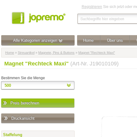
Registrieren
Sie sich jetzt oder 
Alle Kategorien anzeigen
Home
Über uns
Home
»
Streuartikel
»
Magnete, Pins & Buttons
»
Magnet "Rechteck Maxi"
Magnet "Rechteck Maxi"
(Art-Nr. J19010109)
Bestimmen Sie die Menge
Preis berechnen
Druckansicht
Staffelung