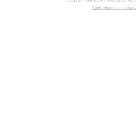
© 2011 jopremo GmbH - Give-Aways, Werbe
Familiennamen und Wapp