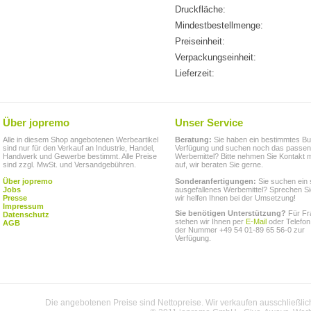
Druckfläche:
Mindestbestellmenge:
Preiseinheit:
Verpackungseinheit:
Lieferzeit:
Über jopremo
Unser Service
Alle in diesem Shop angebotenen Werbeartikel
Beratung:
Sie haben ein bestimmtes Bu
sind nur für den Verkauf an Industrie, Handel,
Verfügung und suchen noch das passe
Handwerk und Gewerbe bestimmt. Alle Preise
Werbemittel? Bitte nehmen Sie Kontakt m
sind zzgl. MwSt. und Versandgebühren.
auf, wir beraten Sie gerne.
Über jopremo
Sonderanfertigungen:
Sie suchen ein 
Jobs
ausgefallenes Werbemittel? Sprechen Si
Presse
wir helfen Ihnen bei der Umsetzung!
Impressum
Sie benötigen Unterstützung?
Für Fr
Datenschutz
stehen wir Ihnen per
E-Mail
oder Telefon
AGB
der Nummer +49 54 01-89 65 56-0 zur
Verfügung.
Die angebotenen Preise sind Nettopreise. Wir verkaufen ausschließlic