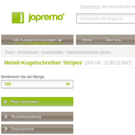
Registrieren
Sie sich jetzt oder 
Alle Kategorien anzeigen
Home
Über uns
Home
»
Schreibgeräte
»
Kugelschreiber
»
Metall-Kugelschreiber 'Stripes'
Metall-Kugelschreiber 'Stripes'
(Art-Nr. J19011940)
Bestimmen Sie die Menge
Preis berechnen
Musterbestellung
Druckansicht