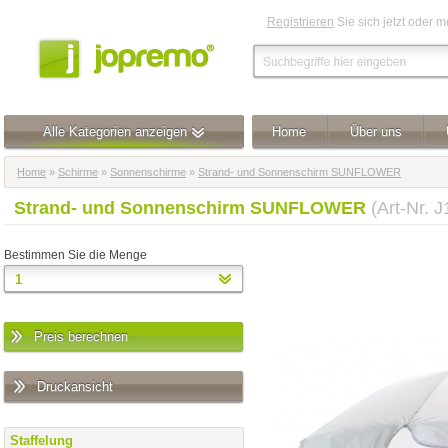
Registrieren
Sie sich jetzt oder 
Alle Kategorien anzeigen
Home
Über uns
Home
»
Schirme
»
Sonnenschirme
»
Strand- und Sonnenschirm SUNFLOWER
Strand- und Sonnenschirm SUNFLOWER
(Art-Nr. 
Bestimmen Sie die Menge
Preis berechnen
Druckansicht
Staffelung