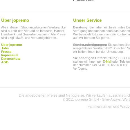
Über jopremo
Unser Service
Alle in diesem Shop angebotenen Werbeartikel
Beratung:
Sie haben ein bestimmtes Bu
sind nur für den Verkauf an Industrie, Handel,
Verfügung und suchen noch das passe
Handwerk und Gewerbe bestimmt. Alle Preise
Werbemittel? Bitte nehmen Sie Kontakt m
sind zzgl. MwSt. und Versandgebühren.
auf, wir beraten Sie gerne.
Über jopremo
Sonderanfertigungen:
Sie suchen ein 
Jobs
ausgefallenes Werbemittel? Sprechen Si
Presse
wir helfen Ihnen bei der Umsetzung!
Impressum
Sie benötigen Unterstützung?
Für Fr
Datenschutz
stehen wir Ihnen per
E-Mail
oder Telefon
AGB
der Nummer +49 54 01-89 65 56-0 zur
Verfügung.
Die angebotenen Preise sind Nettopreise. Wir verkaufen ausschließlic
© 2011 jopremo GmbH - Give-Aways, Werbe
Familiennamen und Wapp