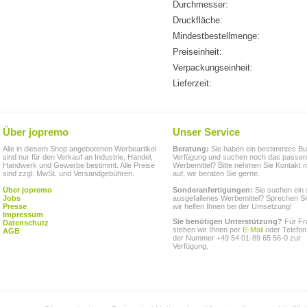
Durchmesser:
Druckfläche:
Mindestbestellmenge:
Preiseinheit:
Verpackungseinheit:
Lieferzeit:
Über jopremo
Unser Service
Alle in diesem Shop angebotenen Werbeartikel
Beratung:
Sie haben ein bestimmtes Bu
sind nur für den Verkauf an Industrie, Handel,
Verfügung und suchen noch das passe
Handwerk und Gewerbe bestimmt. Alle Preise
Werbemittel? Bitte nehmen Sie Kontakt m
sind zzgl. MwSt. und Versandgebühren.
auf, wir beraten Sie gerne.
Über jopremo
Sonderanfertigungen:
Sie suchen ein 
Jobs
ausgefallenes Werbemittel? Sprechen Si
Presse
wir helfen Ihnen bei der Umsetzung!
Impressum
Sie benötigen Unterstützung?
Für Fr
Datenschutz
stehen wir Ihnen per
E-Mail
oder Telefon
AGB
der Nummer +49 54 01-89 65 56-0 zur
Verfügung.