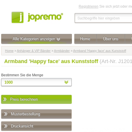
Registrieren
Sie sich jetzt oder 
Alle Kategorien anzeigen
Home
Über uns
Home
»
Anhänger & VIP Bänder
»
Armbänder
»
Armband 'Happy face' aus Kunststoff
Armband 'Happy face' aus Kunststoff
(Art-Nr. J120
Bestimmen Sie die Menge
Preis berechnen
Musterbestellung
Druckansicht