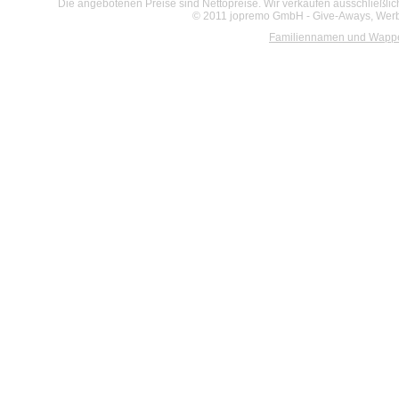
Die angebotenen Preise sind Nettopreise. Wir verkaufen ausschließlic
© 2011 jopremo GmbH - Give-Aways, Werbe
Familiennamen und Wapp