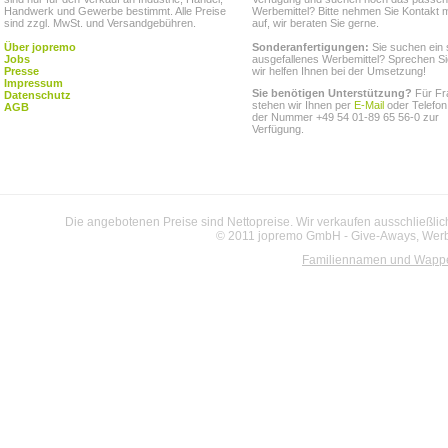
Handwerk und Gewerbe bestimmt. Alle Preise
Werbemittel? Bitte nehmen Sie Kontakt m
sind zzgl. MwSt. und Versandgebühren.
auf, wir beraten Sie gerne.
Über jopremo
Sonderanfertigungen:
Sie suchen ein 
Jobs
ausgefallenes Werbemittel? Sprechen Si
Presse
wir helfen Ihnen bei der Umsetzung!
Impressum
Sie benötigen Unterstützung?
Für Fr
Datenschutz
stehen wir Ihnen per
E-Mail
oder Telefon
AGB
der Nummer +49 54 01-89 65 56-0 zur
Verfügung.
Die angebotenen Preise sind Nettopreise. Wir verkaufen ausschließlic
© 2011 jopremo GmbH - Give-Aways, Werbe
Familiennamen und Wapp