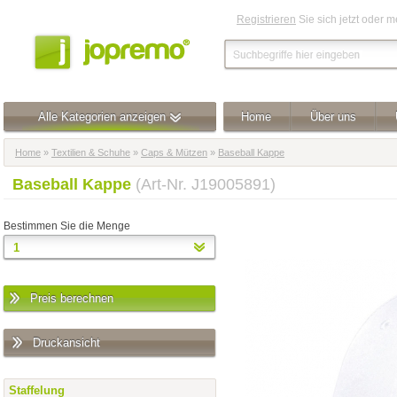
Registrieren
Sie sich jetzt oder 
Alle Kategorien anzeigen
Home
Über uns
Home
»
Textilien & Schuhe
»
Caps & Mützen
»
Baseball Kappe
Baseball Kappe
(Art-Nr. J19005891)
Bestimmen Sie die Menge
Preis berechnen
Druckansicht
Staffelung