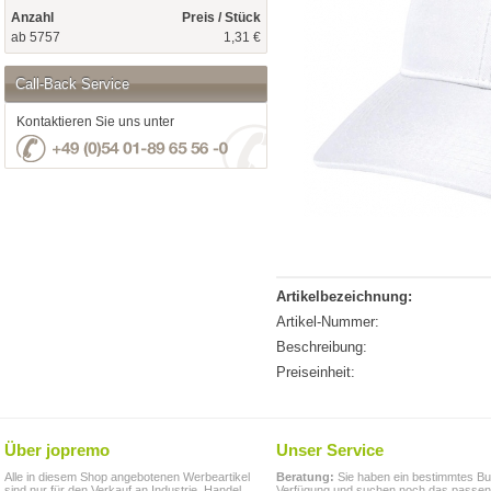
Anzahl
Preis / Stück
ab 5757
1,31 €
Call-Back Service
Kontaktieren Sie uns unter
Artikelbezeichnung:
Artikel-Nummer:
Beschreibung:
Preiseinheit:
Über jopremo
Unser Service
Alle in diesem Shop angebotenen Werbeartikel
Beratung:
Sie haben ein bestimmtes Bu
sind nur für den Verkauf an Industrie, Handel,
Verfügung und suchen noch das passe