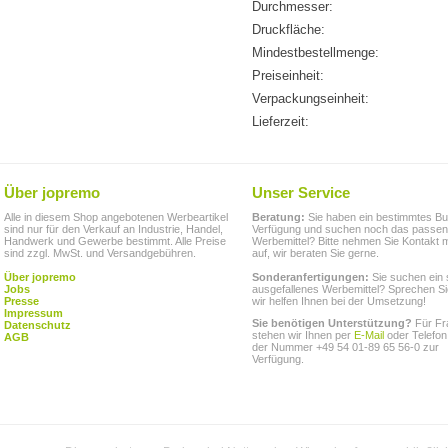
Durchmesser:
Druckfläche:
Mindestbestellmenge:
Preiseinheit:
Verpackungseinheit:
Lieferzeit:
Über jopremo
Unser Service
Alle in diesem Shop angebotenen Werbeartikel
Beratung:
Sie haben ein bestimmtes Bu
sind nur für den Verkauf an Industrie, Handel,
Verfügung und suchen noch das passe
Handwerk und Gewerbe bestimmt. Alle Preise
Werbemittel? Bitte nehmen Sie Kontakt m
sind zzgl. MwSt. und Versandgebühren.
auf, wir beraten Sie gerne.
Über jopremo
Sonderanfertigungen:
Sie suchen ein 
Jobs
ausgefallenes Werbemittel? Sprechen Si
Presse
wir helfen Ihnen bei der Umsetzung!
Impressum
Sie benötigen Unterstützung?
Für Fr
Datenschutz
stehen wir Ihnen per
E-Mail
oder Telefon
AGB
der Nummer +49 54 01-89 65 56-0 zur
Verfügung.