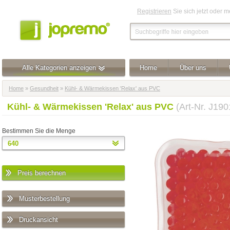
Registrieren
Sie sich jetzt oder 
Alle Kategorien anzeigen
Home
Über uns
Home
»
Gesundheit
»
Kühl- & Wärmekissen 'Relax' aus PVC
Kühl- & Wärmekissen 'Relax' aus PVC
(Art-Nr. J19
Bestimmen Sie die Menge
Preis berechnen
Musterbestellung
Druckansicht