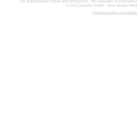
Die angebotenen Preise sind Nettopreise. Wir verkaufen ausschließlic
© 2011 jopremo GmbH - Give-Aways, Werbe
Familiennamen und Wapp