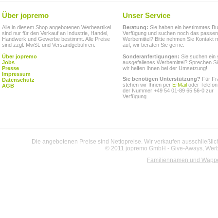
Über jopremo
Unser Service
Alle in diesem Shop angebotenen Werbeartikel
Beratung:
Sie haben ein bestimmtes Bu
sind nur für den Verkauf an Industrie, Handel,
Verfügung und suchen noch das passe
Handwerk und Gewerbe bestimmt. Alle Preise
Werbemittel? Bitte nehmen Sie Kontakt m
sind zzgl. MwSt. und Versandgebühren.
auf, wir beraten Sie gerne.
Über jopremo
Sonderanfertigungen:
Sie suchen ein 
Jobs
ausgefallenes Werbemittel? Sprechen Si
Presse
wir helfen Ihnen bei der Umsetzung!
Impressum
Sie benötigen Unterstützung?
Für Fr
Datenschutz
stehen wir Ihnen per
E-Mail
oder Telefon
AGB
der Nummer +49 54 01-89 65 56-0 zur
Verfügung.
Die angebotenen Preise sind Nettopreise. Wir verkaufen ausschließlic
© 2011 jopremo GmbH - Give-Aways, Werbe
Familiennamen und Wapp