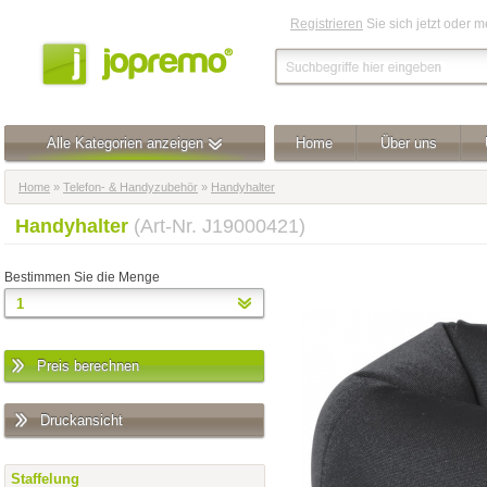
Registrieren
Sie sich jetzt oder 
Alle Kategorien anzeigen
Home
Über uns
Home
»
Telefon- & Handyzubehör
»
Handyhalter
Handyhalter
(Art-Nr. J19000421)
Bestimmen Sie die Menge
Preis berechnen
Druckansicht
Staffelung