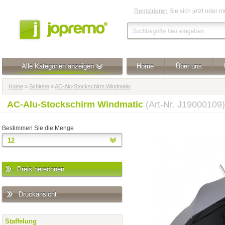
Registrieren
Sie sich jetzt oder 
Alle Kategorien anzeigen
Home
Über uns
Home
»
Schirme
»
AC-Alu-Stockschirm Windmatic
AC-Alu-Stockschirm Windmatic
(Art-Nr. J19000109)
Bestimmen Sie die Menge
Preis berechnen
Druckansicht
Staffelung