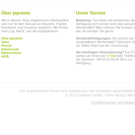
Über jopremo
Unser Service
Alle in diesem Shop angebotenen Werbeartikel
Beratung:
Sie haben ein bestimmtes Bu
sind nur für den Verkauf an Industrie, Handel,
Verfügung und suchen noch das passe
Handwerk und Gewerbe bestimmt. Alle Preise
Werbemittel? Bitte nehmen Sie Kontakt m
sind zzgl. MwSt. und Versandgebühren.
auf, wir beraten Sie gerne.
Über jopremo
Sonderanfertigungen:
Sie suchen ein 
Jobs
ausgefallenes Werbemittel? Sprechen Si
Presse
wir helfen Ihnen bei der Umsetzung!
Impressum
Sie benötigen Unterstützung?
Für Fr
Datenschutz
stehen wir Ihnen per
E-Mail
oder Telefon
AGB
der Nummer +49 54 01-89 65 56-0 zur
Verfügung.
Die angebotenen Preise sind Nettopreise. Wir verkaufen ausschließlic
© 2011 jopremo GmbH - Give-Aways, Werbe
Familiennamen und Wapp