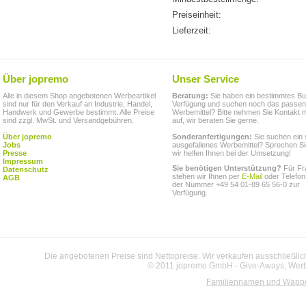
Preiseinheit:
Lieferzeit:
Über jopremo
Unser Service
Alle in diesem Shop angebotenen Werbeartikel
Beratung:
Sie haben ein bestimmtes Bu
sind nur für den Verkauf an Industrie, Handel,
Verfügung und suchen noch das passe
Handwerk und Gewerbe bestimmt. Alle Preise
Werbemittel? Bitte nehmen Sie Kontakt m
sind zzgl. MwSt. und Versandgebühren.
auf, wir beraten Sie gerne.
Über jopremo
Sonderanfertigungen:
Sie suchen ein 
Jobs
ausgefallenes Werbemittel? Sprechen Si
Presse
wir helfen Ihnen bei der Umsetzung!
Impressum
Sie benötigen Unterstützung?
Für Fr
Datenschutz
stehen wir Ihnen per
E-Mail
oder Telefon
AGB
der Nummer +49 54 01-89 65 56-0 zur
Verfügung.
Die angebotenen Preise sind Nettopreise. Wir verkaufen ausschließlic
© 2011 jopremo GmbH - Give-Aways, Werbe
Familiennamen und Wapp