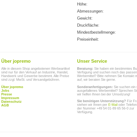
Höhe:
Abmessungen:
Gewicht:
Druckfläche:
Mindestbestellmenge:
Preiseinheit:
Über jopremo
Unser Service
Alle in diesem Shop angebotenen Werbeartikel
Beratung:
Sie haben ein bestimmtes Bu
sind nur für den Verkauf an Industrie, Handel,
Verfügung und suchen noch das passe
Handwerk und Gewerbe bestimmt. Alle Preise
Werbemittel? Bitte nehmen Sie Kontakt m
sind zzgl. MwSt. und Versandgebühren.
auf, wir beraten Sie gerne.
Über jopremo
Sonderanfertigungen:
Sie suchen ein 
Jobs
ausgefallenes Werbemittel? Sprechen Si
Presse
wir helfen Ihnen bei der Umsetzung!
Impressum
Sie benötigen Unterstützung?
Für Fr
Datenschutz
stehen wir Ihnen per
E-Mail
oder Telefon
AGB
der Nummer +49 54 01-89 65 56-0 zur
Verfügung.