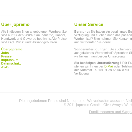
Über jopremo
Unser Service
Alle in diesem Shop angebotenen Werbeartikel
Beratung:
Sie haben ein bestimmtes Bu
sind nur für den Verkauf an Industrie, Handel,
Verfügung und suchen noch das passe
Handwerk und Gewerbe bestimmt. Alle Preise
Werbemittel? Bitte nehmen Sie Kontakt m
sind zzgl. MwSt. und Versandgebühren.
auf, wir beraten Sie gerne.
Über jopremo
Sonderanfertigungen:
Sie suchen ein 
Jobs
ausgefallenes Werbemittel? Sprechen Si
Presse
wir helfen Ihnen bei der Umsetzung!
Impressum
Sie benötigen Unterstützung?
Für Fr
Datenschutz
stehen wir Ihnen per
E-Mail
oder Telefon
AGB
der Nummer +49 54 01-89 65 56-0 zur
Verfügung.
Die angebotenen Preise sind Nettopreise. Wir verkaufen ausschließlic
© 2011 jopremo GmbH - Give-Aways, Werbe
Familiennamen und Wapp