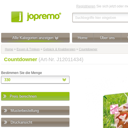
Registrieren
Sie sich jetzt oder 
Alle Kategorien anzeigen
Home
Über uns
Home
»
Essen & Trinken
»
Gebäck & Knabbereien
»
Countdowner
Countdowner
(Art-Nr. J12011434)
Bestimmen Sie die Menge
Preis berechnen
Musterbestellung
Druckansicht