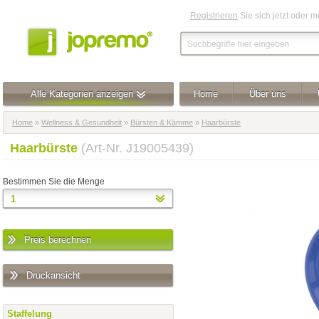
Registrieren
Sie sich jetzt oder 
Alle Kategorien anzeigen
Home
Über uns
Home
»
Wellness & Gesundheit
»
Bürsten & Kämme
»
Haarbürste
Haarbürste
(Art-Nr. J19005439)
Bestimmen Sie die Menge
Preis berechnen
Druckansicht
Staffelung