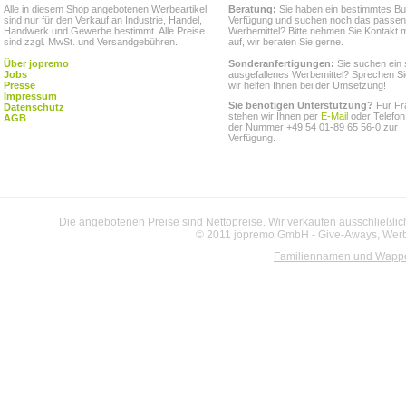
Alle in diesem Shop angebotenen Werbeartikel
Beratung:
Sie haben ein bestimmtes Bu
sind nur für den Verkauf an Industrie, Handel,
Verfügung und suchen noch das passe
Handwerk und Gewerbe bestimmt. Alle Preise
Werbemittel? Bitte nehmen Sie Kontakt m
sind zzgl. MwSt. und Versandgebühren.
auf, wir beraten Sie gerne.
Über jopremo
Sonderanfertigungen:
Sie suchen ein 
Jobs
ausgefallenes Werbemittel? Sprechen Si
Presse
wir helfen Ihnen bei der Umsetzung!
Impressum
Sie benötigen Unterstützung?
Für Fr
Datenschutz
stehen wir Ihnen per
E-Mail
oder Telefon
AGB
der Nummer +49 54 01-89 65 56-0 zur
Verfügung.
Die angebotenen Preise sind Nettopreise. Wir verkaufen ausschließlic
© 2011 jopremo GmbH - Give-Aways, Werbe
Familiennamen und Wapp