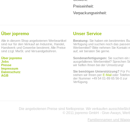
Preiseinheit:
Verpackungseinheit:
Über jopremo
Unser Service
Alle in diesem Shop angebotenen Werbeartikel
Beratung:
Sie haben ein bestimmtes Bu
sind nur für den Verkauf an Industrie, Handel,
Verfügung und suchen noch das passe
Handwerk und Gewerbe bestimmt. Alle Preise
Werbemittel? Bitte nehmen Sie Kontakt m
sind zzgl. MwSt. und Versandgebühren.
auf, wir beraten Sie gerne.
Über jopremo
Sonderanfertigungen:
Sie suchen ein 
Jobs
ausgefallenes Werbemittel? Sprechen Si
Presse
wir helfen Ihnen bei der Umsetzung!
Impressum
Sie benötigen Unterstützung?
Für Fr
Datenschutz
stehen wir Ihnen per
E-Mail
oder Telefon
AGB
der Nummer +49 54 01-89 65 56-0 zur
Verfügung.
Die angebotenen Preise sind Nettopreise. Wir verkaufen ausschließlic
© 2011 jopremo GmbH - Give-Aways, Werbe
Familiennamen und Wapp