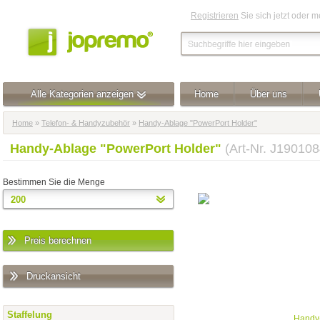
Registrieren
Sie sich jetzt oder 
Alle Kategorien anzeigen
Home
Über uns
Home
»
Telefon- & Handyzubehör
»
Handy-Ablage "PowerPort Holder"
Handy-Ablage "PowerPort Holder"
(Art-Nr. J19010
Bestimmen Sie die Menge
Preis berechnen
Druckansicht
Staffelung