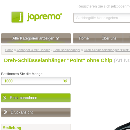
Registrieren
Sie sich jetzt oder 
Alle Kategorien anzeigen
Home
Über uns
Home
»
Anhänger & VIP Bänder
»
Schlüsselanhänger
»
Dreh-Schlüsselanhänger "Point"
Dreh-Schlüsselanhänger "Point" ohne Chip
(Art-N
Bestimmen Sie die Menge
Preis berechnen
Druckansicht
Staffelung