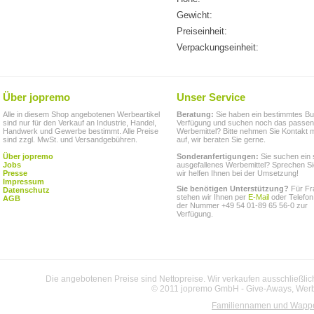
Gewicht:
Preiseinheit:
Verpackungseinheit:
Über jopremo
Unser Service
Alle in diesem Shop angebotenen Werbeartikel
Beratung:
Sie haben ein bestimmtes Bu
sind nur für den Verkauf an Industrie, Handel,
Verfügung und suchen noch das passe
Handwerk und Gewerbe bestimmt. Alle Preise
Werbemittel? Bitte nehmen Sie Kontakt m
sind zzgl. MwSt. und Versandgebühren.
auf, wir beraten Sie gerne.
Über jopremo
Sonderanfertigungen:
Sie suchen ein 
Jobs
ausgefallenes Werbemittel? Sprechen Si
Presse
wir helfen Ihnen bei der Umsetzung!
Impressum
Sie benötigen Unterstützung?
Für Fr
Datenschutz
stehen wir Ihnen per
E-Mail
oder Telefon
AGB
der Nummer +49 54 01-89 65 56-0 zur
Verfügung.
Die angebotenen Preise sind Nettopreise. Wir verkaufen ausschließlic
© 2011 jopremo GmbH - Give-Aways, Werbe
Familiennamen und Wapp