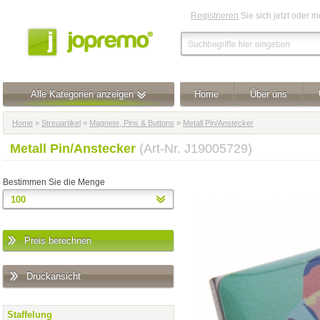
Registrieren
Sie sich jetzt oder 
Alle Kategorien anzeigen
Home
Über uns
Home
»
Streuartikel
»
Magnete, Pins & Buttons
»
Metall Pin/Anstecker
Metall Pin/Anstecker
(Art-Nr. J19005729)
Bestimmen Sie die Menge
Preis berechnen
Druckansicht
Staffelung