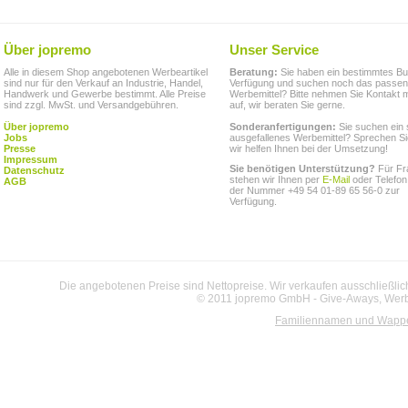
Über jopremo
Unser Service
Alle in diesem Shop angebotenen Werbeartikel
Beratung:
Sie haben ein bestimmtes Bu
sind nur für den Verkauf an Industrie, Handel,
Verfügung und suchen noch das passe
Handwerk und Gewerbe bestimmt. Alle Preise
Werbemittel? Bitte nehmen Sie Kontakt m
sind zzgl. MwSt. und Versandgebühren.
auf, wir beraten Sie gerne.
Über jopremo
Sonderanfertigungen:
Sie suchen ein 
Jobs
ausgefallenes Werbemittel? Sprechen Si
Presse
wir helfen Ihnen bei der Umsetzung!
Impressum
Sie benötigen Unterstützung?
Für Fr
Datenschutz
stehen wir Ihnen per
E-Mail
oder Telefon
AGB
der Nummer +49 54 01-89 65 56-0 zur
Verfügung.
Die angebotenen Preise sind Nettopreise. Wir verkaufen ausschließlic
© 2011 jopremo GmbH - Give-Aways, Werbe
Familiennamen und Wapp