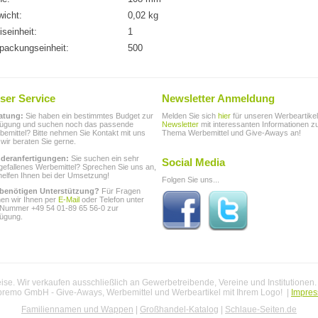
icht:
0,02 kg
iseinheit:
1
packungseinheit:
500
ser Service
Newsletter Anmeldung
atung:
Sie haben ein bestimmtes Budget zur
Melden Sie sich
hier
für unseren Werbeartikel
fügung und suchen noch das passende
Newsletter
mit interessanten Informationen 
emittel? Bitte nehmen Sie Kontakt mit uns
Thema Werbemittel und Give-Aways an!
 wir beraten Sie gerne.
deranfertigungen:
Sie suchen ein sehr
Social Media
gefallenes Werbemittel? Sprechen Sie uns an,
helfen Ihnen bei der Umsetzung!
Folgen Sie uns...
 benötigen Unterstützung?
Für Fragen
hen wir Ihnen per
E-Mail
oder Telefon unter
 Nummer +49 54 01-89 65 56-0 zur
fügung.
se. Wir verkaufen ausschließlich an Gewerbetreibende, Vereine und Institutionen
premo GmbH - Give-Aways, Werbemittel und Werbeartikel mit Ihrem Logo! |
Impre
Familiennamen und Wappen
|
Großhandel-Katalog
|
Schlaue-Seiten.de