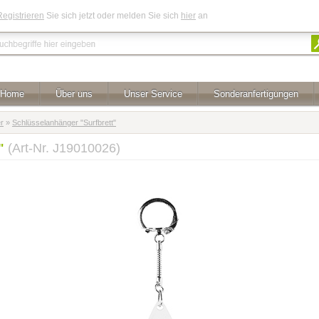
Registrieren
Sie sich jetzt oder melden Sie sich
hier
an
Home
Über uns
Unser Service
Sonderanfertigungen
r
»
Schlüsselanhänger "Surfbrett"
t"
(Art-Nr. J19010026)