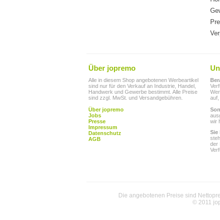
Gew
Pre
Ver
Über jopremo
Un
Alle in diesem Shop angebotenen Werbeartikel
Ber
sind nur für den Verkauf an Industrie, Handel,
Ver
Handwerk und Gewerbe bestimmt. Alle Preise
Werb
sind zzgl. MwSt. und Versandgebühren.
auf,
Über jopremo
Son
Jobs
aus
Presse
wir 
Impressum
Sie
Datenschutz
ste
AGB
der
Ver
Die angebotenen Preise sind Nettoprei
© 2011 jo