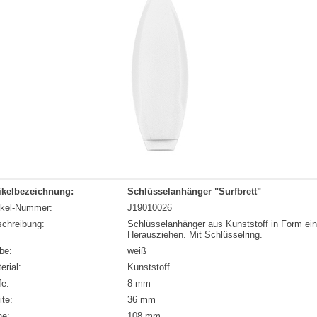
ikelbezeichnung:
Schlüsselanhänger "Surfbrett"
ikel-Nummer:
J19010026
chreibung:
Schlüsselanhänger aus Kunststoff in Form ein
Herausziehen. Mit Schlüsselring.
be:
weiß
erial:
Kunststoff
fe:
8 mm
ite:
36 mm
he:
108 mm