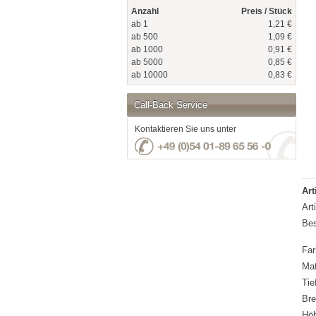
Anzahl
Preis / Stück
ab 1
1,21 €
ab 500
1,09 €
ab 1000
0,91 €
ab 5000
0,85 €
ab 10000
0,83 €
Call-Back Service
Kontaktieren Sie uns unter
Art
Art
Bes
Far
Mat
Tie
Bre
Hö