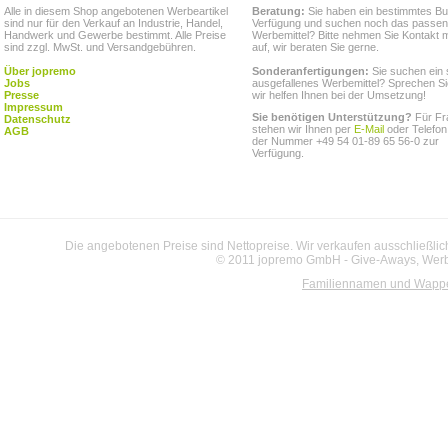
Alle in diesem Shop angebotenen Werbeartikel
Beratung:
Sie haben ein bestimmtes Bu
sind nur für den Verkauf an Industrie, Handel,
Verfügung und suchen noch das passe
Handwerk und Gewerbe bestimmt. Alle Preise
Werbemittel? Bitte nehmen Sie Kontakt m
sind zzgl. MwSt. und Versandgebühren.
auf, wir beraten Sie gerne.
Über jopremo
Sonderanfertigungen:
Sie suchen ein 
Jobs
ausgefallenes Werbemittel? Sprechen Si
Presse
wir helfen Ihnen bei der Umsetzung!
Impressum
Sie benötigen Unterstützung?
Für Fr
Datenschutz
stehen wir Ihnen per
E-Mail
oder Telefon
AGB
der Nummer +49 54 01-89 65 56-0 zur
Verfügung.
Die angebotenen Preise sind Nettopreise. Wir verkaufen ausschließlic
© 2011 jopremo GmbH - Give-Aways, Werbe
Familiennamen und Wapp