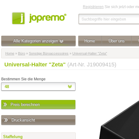
Registrieren
Sie sich jetzt oder 
Alle Kategorien anzeigen
Home
Über uns
Home
»
Büro
»
Sonstige Büroaccessoires
»
Universal-Halter "Zeta"
Universal-Halter "Zeta"
(Art-Nr. J19009415)
Bestimmen Sie die Menge
Preis berechnen
Druckansicht
Staffelung