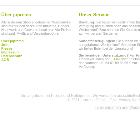
Über jopremo
Unser Service
Alle in diesem Shop angebotenen Werbeartikel
Beratung:
Sie haben ein bestimmtes Bu
sind nur für den Verkauf an Industrie, Handel,
Verfügung und suchen noch das passe
Handwerk und Gewerbe bestimmt. Alle Preise
Werbemittel? Bitte nehmen Sie Kontakt m
sind zzgl. MwSt. und Versandgebühren.
auf, wir beraten Sie gerne.
Über jopremo
Sonderanfertigungen:
Sie suchen ein 
Jobs
ausgefallenes Werbemittel? Sprechen Si
Presse
wir helfen Ihnen bei der Umsetzung!
Impressum
Sie benötigen Unterstützung?
Für Fr
Datenschutz
stehen wir Ihnen per
E-Mail
oder Telefon
AGB
der Nummer +49 54 01-89 65 56-0 zur
Verfügung.
Die angebotenen Preise sind Nettopreise. Wir verkaufen ausschließlic
© 2011 jopremo GmbH - Give-Aways, Werbe
Familiennamen und Wapp