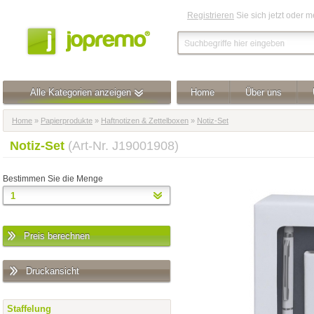
Registrieren
Sie sich jetzt oder 
Alle Kategorien anzeigen
Home
Über uns
Home
»
Papierprodukte
»
Haftnotizen & Zettelboxen
»
Notiz-Set
Notiz-Set
(Art-Nr. J19001908)
Bestimmen Sie die Menge
Preis berechnen
Druckansicht
Staffelung