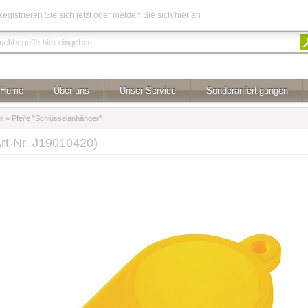
Registrieren
Sie sich jetzt oder melden Sie sich
hier
an
Home
Über uns
Unser Service
Sonderanfertigungen
r
»
Pfeife "Schlüsselanhänger"
Art-Nr. J19010420)