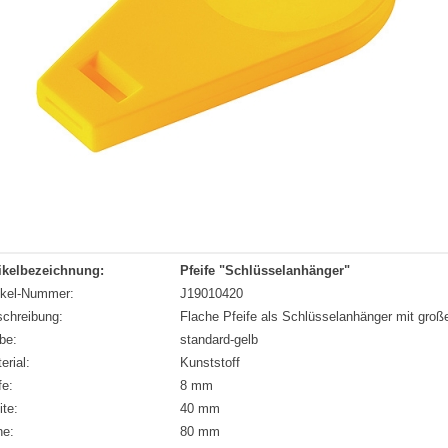
ikelbezeichnung:
Pfeife "Schlüsselanhänger"
ikel-Nummer:
J19010420
chreibung:
Flache Pfeife als Schlüsselanhänger mit groß
be:
standard-gelb
erial:
Kunststoff
fe:
8 mm
ite:
40 mm
he:
80 mm