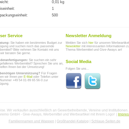
icht:
0,01 kg
iseinheit:
1
packungseinheit:
500
ser Service
Newsletter Anmeldung
atung:
Sie haben ein bestimmtes Budget zur
Melden Sie sich
hier
für unseren Werbeartikel
fügung und suchen noch das passende
Newsletter
mit interessanten Informationen 
emittel? Bitte nehmen Sie Kontakt mit uns
Thema Werbemittel und Give-Aways an!
 wir beraten Sie gerne.
deranfertigungen:
Sie suchen ein sehr
Social Media
gefallenes Werbemittel? Sprechen Sie uns an,
helfen Ihnen bei der Umsetzung!
Folgen Sie uns...
 benötigen Unterstützung?
Für Fragen
hen wir Ihnen per
E-Mail
oder Telefon unter
 Nummer +49 54 01-89 65 56-0 zur
fügung.
se. Wir verkaufen ausschließlich an Gewerbetreibende, Vereine und Institutionen
premo GmbH - Give-Aways, Werbemittel und Werbeartikel mit Ihrem Logo! |
Impre
Familiennamen und Wappen
|
Großhandel-Katalog
|
Schlaue-Seiten.de