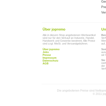
Gew
Pre
Ver
Über jopremo
Un
Alle in diesem Shop angebotenen Werbeartikel
Ber
sind nur für den Verkauf an Industrie, Handel,
Ver
Handwerk und Gewerbe bestimmt. Alle Preise
Werb
sind zzgl. MwSt. und Versandgebühren.
auf,
Über jopremo
Son
Jobs
aus
Presse
wir 
Impressum
Sie
Datenschutz
ste
AGB
der
Ver
Die angebotenen Preise sind Nettoprei
© 2011 jo