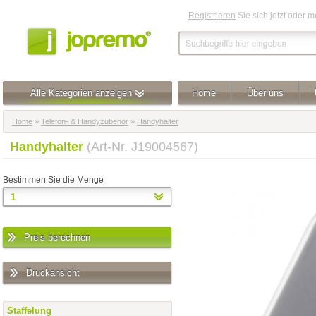
Registrieren
Sie sich jetzt oder 
Alle Kategorien anzeigen
Home
Über uns
Home
»
Telefon- & Handyzubehör
»
Handyhalter
Handyhalter
(Art-Nr. J19004567)
Bestimmen Sie die Menge
Preis berechnen
Druckansicht
Staffelung