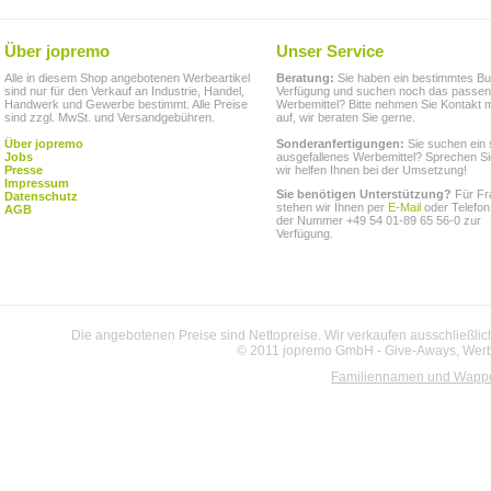
Über jopremo
Unser Service
Alle in diesem Shop angebotenen Werbeartikel
Beratung:
Sie haben ein bestimmtes Bu
sind nur für den Verkauf an Industrie, Handel,
Verfügung und suchen noch das passe
Handwerk und Gewerbe bestimmt. Alle Preise
Werbemittel? Bitte nehmen Sie Kontakt m
sind zzgl. MwSt. und Versandgebühren.
auf, wir beraten Sie gerne.
Über jopremo
Sonderanfertigungen:
Sie suchen ein 
Jobs
ausgefallenes Werbemittel? Sprechen Si
Presse
wir helfen Ihnen bei der Umsetzung!
Impressum
Sie benötigen Unterstützung?
Für Fr
Datenschutz
stehen wir Ihnen per
E-Mail
oder Telefon
AGB
der Nummer +49 54 01-89 65 56-0 zur
Verfügung.
Die angebotenen Preise sind Nettopreise. Wir verkaufen ausschließlic
© 2011 jopremo GmbH - Give-Aways, Werbe
Familiennamen und Wapp