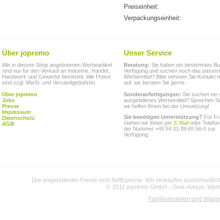
Preiseinheit:
Verpackungseinheit:
Über jopremo
Unser Service
Alle in diesem Shop angebotenen Werbeartikel
Beratung:
Sie haben ein bestimmtes Bu
sind nur für den Verkauf an Industrie, Handel,
Verfügung und suchen noch das passe
Handwerk und Gewerbe bestimmt. Alle Preise
Werbemittel? Bitte nehmen Sie Kontakt m
sind zzgl. MwSt. und Versandgebühren.
auf, wir beraten Sie gerne.
Über jopremo
Sonderanfertigungen:
Sie suchen ein 
Jobs
ausgefallenes Werbemittel? Sprechen Si
Presse
wir helfen Ihnen bei der Umsetzung!
Impressum
Sie benötigen Unterstützung?
Für Fr
Datenschutz
stehen wir Ihnen per
E-Mail
oder Telefon
AGB
der Nummer +49 54 01-89 65 56-0 zur
Verfügung.
Die angebotenen Preise sind Nettopreise. Wir verkaufen ausschließlic
© 2011 jopremo GmbH - Give-Aways, Werbe
Familiennamen und Wapp