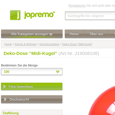
Registrieren
Sie sich jetzt oder 
Alle Kategorien anzeigen
Home
Über uns
Home
»
Küche & Wohnen
»
Küchenzubehör
»
Deko-Dose "Midi-Kugel"
Deko-Dose "Midi-Kugel"
(Art-Nr. J19008108)
Bestimmen Sie die Menge
Preis berechnen
Druckansicht
Staffelung