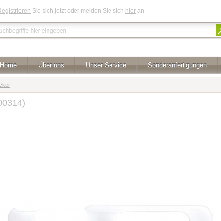
Registrieren
Sie sich jetzt oder melden Sie sich
hier
an
Home
Über uns
Unser Service
Sonderanfertigungen
cker
000314)