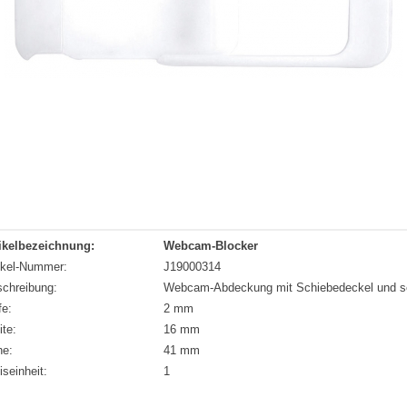
ikelbezeichnung:
Webcam-Blocker
ikel-Nummer:
J19000314
chreibung:
Webcam-Abdeckung mit Schiebedeckel und se
fe:
2 mm
ite:
16 mm
he:
41 mm
iseinheit:
1