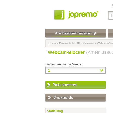
Alle Kategorien anzeigen
Home
»
Elektronik & USB
»
Kameras
»
Webcam-Blo
Webcam-Blocker
(Art-Nr. J19
Bestimmen Sie die Menge
Preis berechnen
Druckansicht
Staffelung