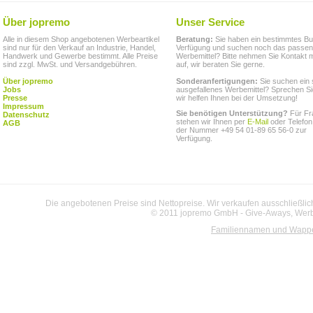
Über jopremo
Unser Service
Alle in diesem Shop angebotenen Werbeartikel
Beratung:
Sie haben ein bestimmtes Bu
sind nur für den Verkauf an Industrie, Handel,
Verfügung und suchen noch das passe
Handwerk und Gewerbe bestimmt. Alle Preise
Werbemittel? Bitte nehmen Sie Kontakt m
sind zzgl. MwSt. und Versandgebühren.
auf, wir beraten Sie gerne.
Über jopremo
Sonderanfertigungen:
Sie suchen ein 
Jobs
ausgefallenes Werbemittel? Sprechen Si
Presse
wir helfen Ihnen bei der Umsetzung!
Impressum
Sie benötigen Unterstützung?
Für Fr
Datenschutz
stehen wir Ihnen per
E-Mail
oder Telefon
AGB
der Nummer +49 54 01-89 65 56-0 zur
Verfügung.
Die angebotenen Preise sind Nettopreise. Wir verkaufen ausschließlic
© 2011 jopremo GmbH - Give-Aways, Werbe
Familiennamen und Wapp