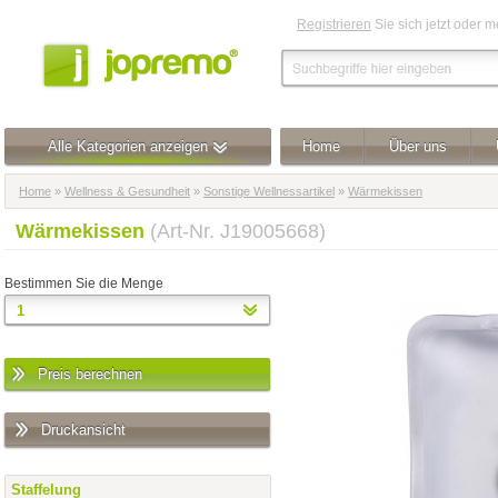
Registrieren
Sie sich jetzt oder 
Alle Kategorien anzeigen
Home
Über uns
Home
»
Wellness & Gesundheit
»
Sonstige Wellnessartikel
»
Wärmekissen
Wärmekissen
(Art-Nr. J19005668)
Bestimmen Sie die Menge
Preis berechnen
Druckansicht
Staffelung