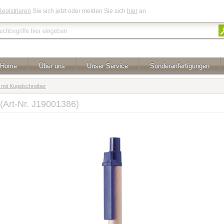
Registrieren
Sie sich jetzt oder melden Sie sich
hier
an
Home
Über uns
Unser Service
Sonderanfertigungen
mit Kugelschreiber
(Art-Nr. J19001386)