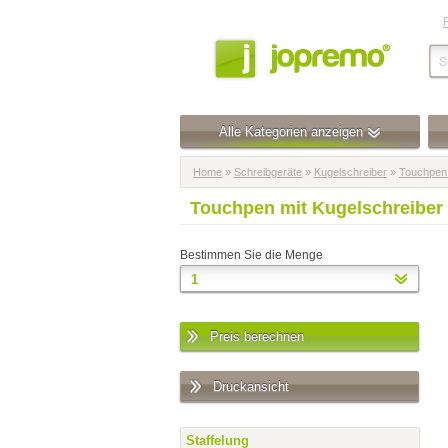
Alle Kategorien anzeigen
Home
»
Schreibgeräte
»
Kugelschreiber
»
Touchpen 
Touchpen mit Kugelschreiber
Bestimmen Sie die Menge
Preis berechnen
Druckansicht
Staffelung