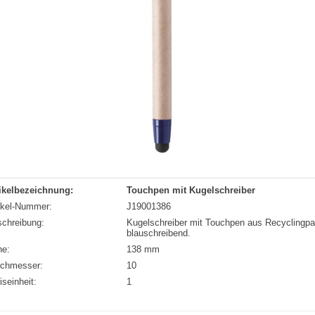
ikelbezeichnung:
Touchpen mit Kugelschreiber
ikel-Nummer:
J19001386
chreibung:
Kugelschreiber mit Touchpen aus Recyclingpapi
blauschreibend.
he:
138 mm
rchmesser:
10
iseinheit:
1