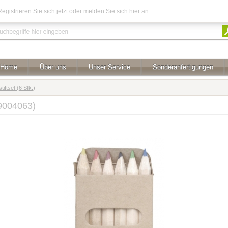
Registrieren
Sie sich jetzt oder melden Sie sich
hier
an
Home
Über uns
Unser Service
Sonderanfertigungen
tiftset (6 Stk.)
19004063)