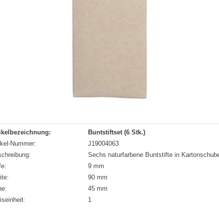
ikelbezeichnung:
Buntstiftset (6 Stk.)
ikel-Nummer:
J19004063
chreibung:
Sechs naturfarbene Buntstifte in Kartonschube
fe:
9 mm
ite:
90 mm
he:
45 mm
iseinheit:
1