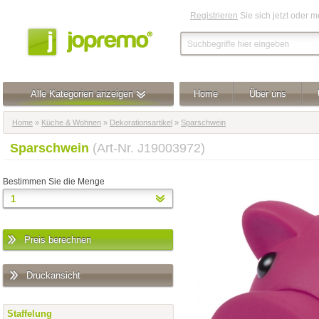
Registrieren
Sie sich jetzt oder 
Alle Kategorien anzeigen
Home
Über uns
Home
»
Küche & Wohnen
»
Dekorationsartikel
»
Sparschwein
Sparschwein
(Art-Nr. J19003972)
Bestimmen Sie die Menge
Preis berechnen
Druckansicht
Staffelung