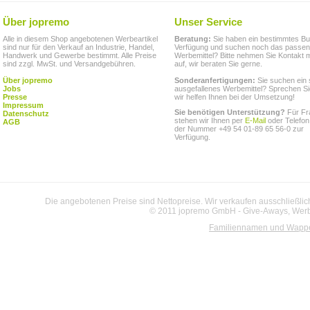
Über jopremo
Unser Service
Alle in diesem Shop angebotenen Werbeartikel
Beratung:
Sie haben ein bestimmtes Bu
sind nur für den Verkauf an Industrie, Handel,
Verfügung und suchen noch das passe
Handwerk und Gewerbe bestimmt. Alle Preise
Werbemittel? Bitte nehmen Sie Kontakt m
sind zzgl. MwSt. und Versandgebühren.
auf, wir beraten Sie gerne.
Über jopremo
Sonderanfertigungen:
Sie suchen ein 
Jobs
ausgefallenes Werbemittel? Sprechen Si
Presse
wir helfen Ihnen bei der Umsetzung!
Impressum
Sie benötigen Unterstützung?
Für Fr
Datenschutz
stehen wir Ihnen per
E-Mail
oder Telefon
AGB
der Nummer +49 54 01-89 65 56-0 zur
Verfügung.
Die angebotenen Preise sind Nettopreise. Wir verkaufen ausschließlic
© 2011 jopremo GmbH - Give-Aways, Werbe
Familiennamen und Wapp